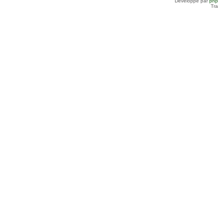
Développé par
ph
Tra