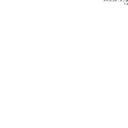
Développé par
ph
Tra