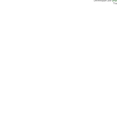
Développé par
ph
Tra