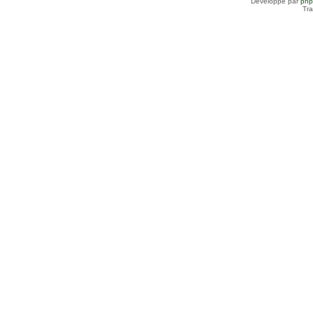
Développé par
ph
Tra