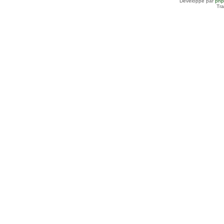
Développé par
ph
Tra