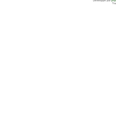
Développé par
ph
Tra