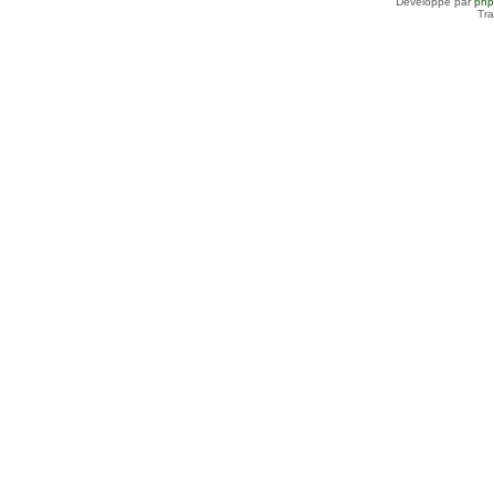
Développé par
ph
Tra