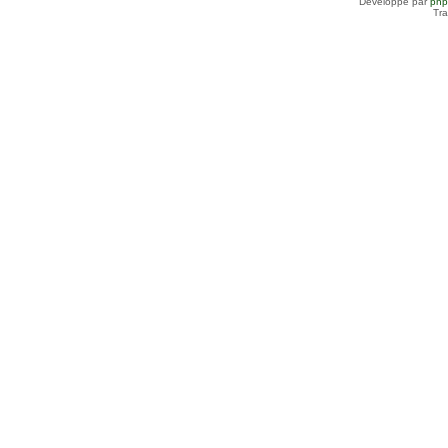
Développé par
ph
Tra