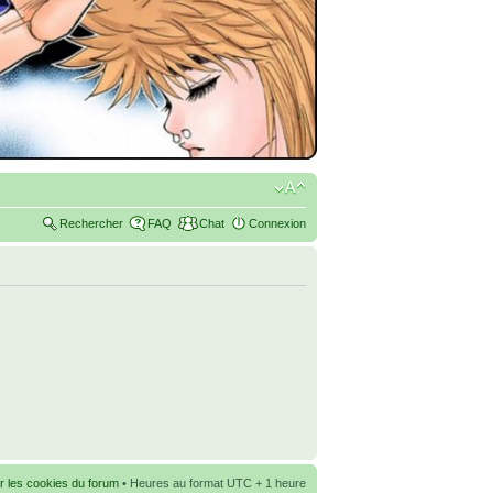
Rechercher
FAQ
Chat
Connexion
r les cookies du forum
• Heures au format UTC + 1 heure