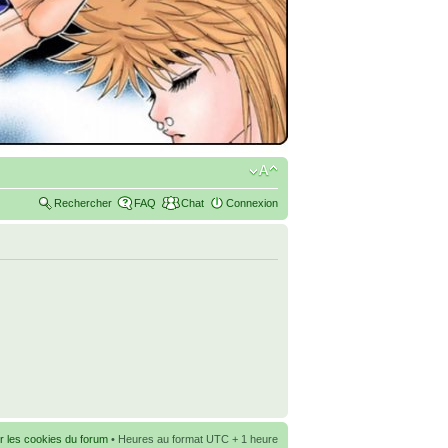
Rechercher
FAQ
Chat
Connexion
r les cookies du forum
• Heures au format UTC + 1 heure