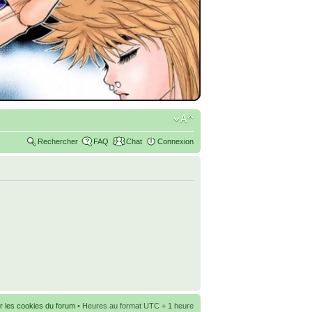
Rechercher
FAQ
Chat
Connexion
r les cookies du forum
• Heures au format UTC + 1 heure