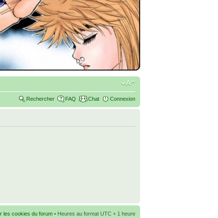
Rechercher
FAQ
Chat
Connexion
r les cookies du forum
• Heures au format UTC + 1 heure