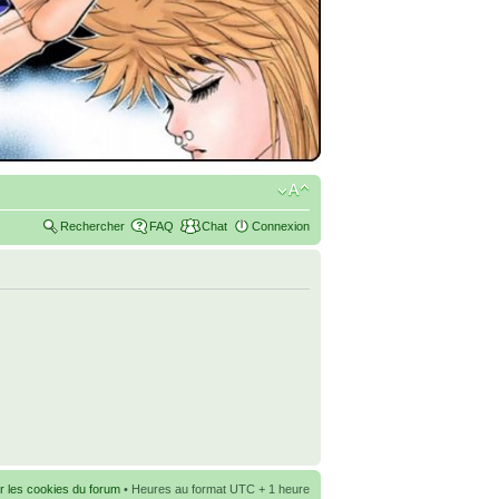
Rechercher
FAQ
Chat
Connexion
r les cookies du forum
• Heures au format UTC + 1 heure