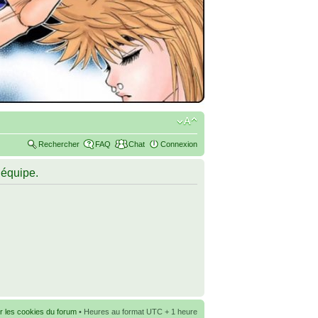
Rechercher
FAQ
Chat
Connexion
’équipe.
r les cookies du forum
• Heures au format UTC + 1 heure