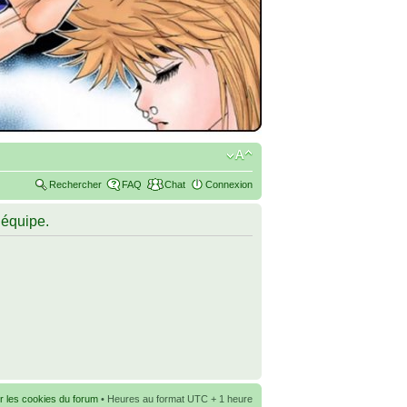
Rechercher
FAQ
Chat
Connexion
’équipe.
r les cookies du forum
• Heures au format UTC + 1 heure