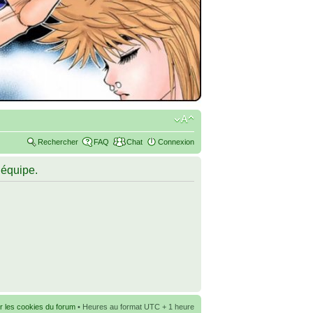
Rechercher
FAQ
Chat
Connexion
’équipe.
r les cookies du forum
• Heures au format UTC + 1 heure