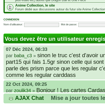
jeux-vidéo etc) autres que Dragon Ball et One Piece
Anime Collection, le site
Forum dédié aux discussions autour du futur site Anime Collectio
CONNEXION
Nom d’utilisateur:
Mot de passe:
Vous devez être un utilisateur enregi
07 Déc 2024, 06:33
sinon le truc c'est d'avoir u
par
baba_c3
»
part15 qui fais 1.5gr sinon celle qui sont 
parle des prism parce que les regular c
comme les regular carddass
22 Oct 2024, 09:25
Bonjour ! Les cartes Cardas
par
zoulik34
»
que vous avez commandées, sont génér
AJAX Chat
Mise a jour toutes l
fines et souples. Cela fait partie de leur