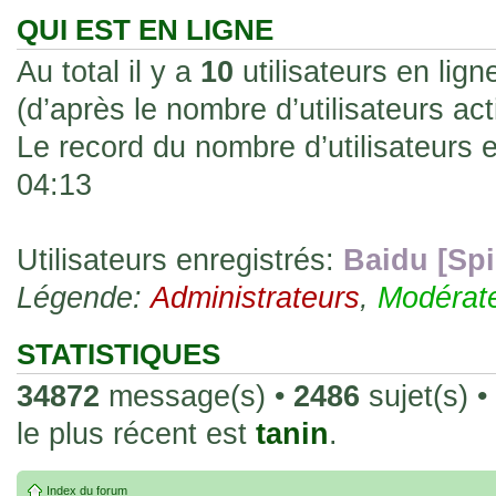
les rend faciles à manipuler et à collec
QUI EST EN LIGNE
sur l'authenticité ou la qualité de votre
Au total il y a
10
utilisateurs en ligne
avec d'autres cartes de la même série 
(d’après le nombre d’utilisateurs ac
collectionneurs. Mais en règle générale,
Le record du nombre d’utilisateurs 
fait normal pour ce type de carte.
04:13
26 Déc 2023, 13:46
Répoinse tardive Tomacoco
par
gogeta59
»
acheter une réédition de cette Hondan ?
Utilisateurs enregistrés:
Baidu [Spi
Légende:
02 Juin 2023, 14:17
Administrateurs
,
Modérat
Bonjour j'ai commandé la
par
Tomacoco
»
20 , je trouve la carte vraiment très fin
STATISTIQUES
collection les carte sont censées être c
34872
message(s) •
2486
sujet(s) •
24 Oct 2022, 13:37
le plus récent est
tanin
.
Bonjour ! Je suis actuellem
par
Em_chibi
»
de Lucy de Cyberpunk : Edgerunners. Av
Index du forum