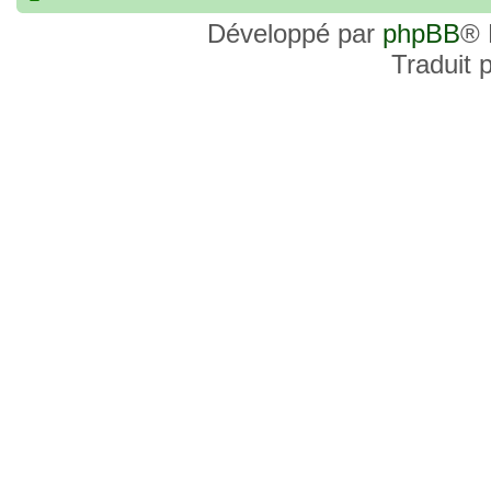
commander, je voulais savoir si les site
Développé par
phpBB
® 
et Favor GK sont fiables et sécures ? C’
Traduit 
commanderai une statue sur internet et 
sites malhonnêtes (arnaques, contrefaço
pour votre aide et vos conseils !
18 Oct 2022, 03:14
backside
par
LuuTrongTien
»
14 Oct 2022, 19:23
Bonsoir recherche que
par
loloCARDASS
»
série dragon super et grand combat
21 Aoû 2022, 16:52
merci
par
KBR82
»
21 Aoû 2022, 16:52
Bonjour , j'ai une carte don j
par
KBR82
»
collection n206 représentent sangoku et 