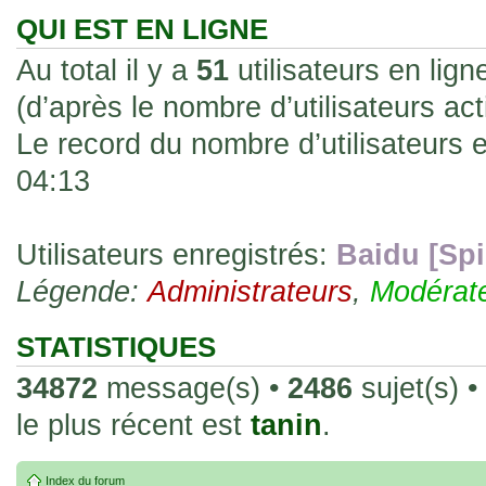
les rend faciles à manipuler et à collec
QUI EST EN LIGNE
sur l'authenticité ou la qualité de votre
Au total il y a
51
utilisateurs en ligne
avec d'autres cartes de la même série 
(d’après le nombre d’utilisateurs ac
collectionneurs. Mais en règle générale,
Le record du nombre d’utilisateurs 
fait normal pour ce type de carte.
04:13
26 Déc 2023, 13:46
Répoinse tardive Tomacoco
par
gogeta59
»
acheter une réédition de cette Hondan ?
Utilisateurs enregistrés:
Baidu [Spi
Légende:
02 Juin 2023, 14:17
Administrateurs
,
Modérat
Bonjour j'ai commandé la
par
Tomacoco
»
20 , je trouve la carte vraiment très fin
STATISTIQUES
collection les carte sont censées être c
34872
message(s) •
2486
sujet(s) •
24 Oct 2022, 13:37
le plus récent est
tanin
.
Bonjour ! Je suis actuellem
par
Em_chibi
»
de Lucy de Cyberpunk : Edgerunners. Av
Index du forum