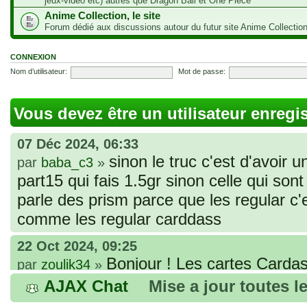
jeux-vidéo etc) autres que Dragon Ball et One Piece
Anime Collection, le site
Forum dédié aux discussions autour du futur site Anime Collectio
CONNEXION
Nom d’utilisateur:
Mot de passe:
Vous devez être un utilisateur enregi
07 Déc 2024, 06:33
sinon le truc c'est d'avoir u
par
baba_c3
»
part15 qui fais 1.5gr sinon celle qui sont 
parle des prism parce que les regular c
comme les regular carddass
22 Oct 2024, 09:25
Bonjour ! Les cartes Cardas
par
zoulik34
»
que vous avez commandées, sont génér
AJAX Chat
Mise a jour toutes l
fines et souples. Cela fait partie de leur