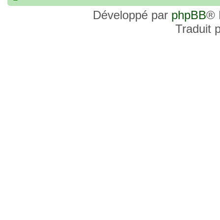
commander, je voulais savoir si les site
Développé par
phpBB
® 
et Favor GK sont fiables et sécures ? C’
Traduit 
commanderai une statue sur internet et 
sites malhonnêtes (arnaques, contrefaço
pour votre aide et vos conseils !
18 Oct 2022, 03:14
backside
par
LuuTrongTien
»
14 Oct 2022, 19:23
Bonsoir recherche que
par
loloCARDASS
»
série dragon super et grand combat
21 Aoû 2022, 16:52
merci
par
KBR82
»
21 Aoû 2022, 16:52
Bonjour , j'ai une carte don j
par
KBR82
»
collection n206 représentent sangoku et 