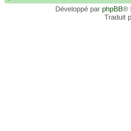
commander, je voulais savoir si les site
Développé par
phpBB
® 
et Favor GK sont fiables et sécures ? C’
Traduit 
commanderai une statue sur internet et 
sites malhonnêtes (arnaques, contrefaço
pour votre aide et vos conseils !
18 Oct 2022, 03:14
backside
par
LuuTrongTien
»
14 Oct 2022, 19:23
Bonsoir recherche que
par
loloCARDASS
»
série dragon super et grand combat
21 Aoû 2022, 16:52
merci
par
KBR82
»
21 Aoû 2022, 16:52
Bonjour , j'ai une carte don j
par
KBR82
»
collection n206 représentent sangoku et 