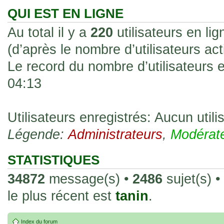
les rend faciles à manipuler et à collec
QUI EST EN LIGNE
sur l'authenticité ou la qualité de votre
Au total il y a
220
utilisateurs en lig
avec d'autres cartes de la même série 
(d’après le nombre d’utilisateurs ac
collectionneurs. Mais en règle générale,
Le record du nombre d’utilisateurs 
fait normal pour ce type de carte.
04:13
26 Déc 2023, 13:46
Répoinse tardive Tomacoco
par
gogeta59
»
acheter une réédition de cette Hondan ?
Utilisateurs enregistrés: Aucun utili
Légende:
02 Juin 2023, 14:17
Administrateurs
,
Modérat
Bonjour j'ai commandé la
par
Tomacoco
»
20 , je trouve la carte vraiment très fin
STATISTIQUES
collection les carte sont censées être c
34872
message(s) •
2486
sujet(s) •
24 Oct 2022, 13:37
le plus récent est
tanin
.
Bonjour ! Je suis actuellem
par
Em_chibi
»
de Lucy de Cyberpunk : Edgerunners. Av
Index du forum