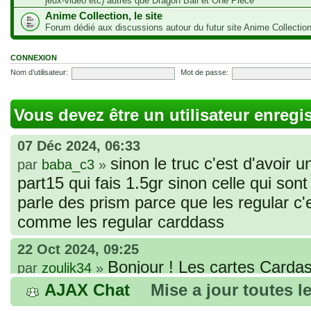
jeux-vidéo etc) autres que Dragon Ball et One Piece
Anime Collection, le site
Forum dédié aux discussions autour du futur site Anime Collectio
CONNEXION
Nom d’utilisateur:
Mot de passe:
Vous devez être un utilisateur enregi
07 Déc 2024, 06:33
sinon le truc c'est d'avoir u
par
baba_c3
»
part15 qui fais 1.5gr sinon celle qui sont 
parle des prism parce que les regular c
comme les regular carddass
22 Oct 2024, 09:25
Bonjour ! Les cartes Cardas
par
zoulik34
»
que vous avez commandées, sont génér
AJAX Chat
Mise a jour toutes l
fines et souples. Cela fait partie de leur