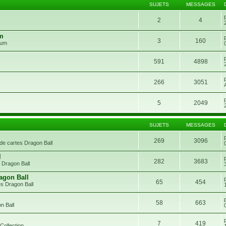
SUJETS
MESSAGES
2
4
um
3
160
rum
591
4898
266
3051
5
2049
SUJETS
MESSAGES
269
3096
de cartes Dragon Ball
l
282
3683
 Dragon Ball
agon Ball
65
454
s Dragon Ball
58
663
n Ball
7
419
Collection