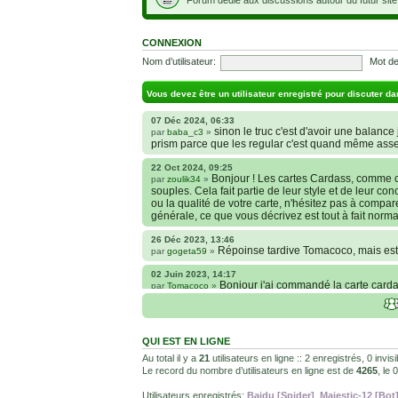
CONNEXION
Nom d’utilisateur:
Mot de
Vous devez être un utilisateur enregistré pour discuter da
07 Déc 2024, 06:33
sinon le truc c'est d'avoir une balance j
par
baba_c3
»
prism parce que les regular c'est quand même ass
22 Oct 2024, 09:25
Bonjour ! Les cartes Cardass, comme c
par
zoulik34
»
souples. Cela fait partie de leur style et de leur co
ou la qualité de votre carte, n'hésitez pas à compa
générale, ce que vous décrivez est tout à fait norma
26 Déc 2023, 13:46
Répoinse tardive Tomacoco, mais est-
par
gogeta59
»
02 Juin 2023, 14:17
Bonjour j'ai commandé la carte cardas
par
Tomacoco
»
carte sont censées être comme je la décrit ?
24 Oct 2022, 13:37
Bonjour ! Je suis actuellement à la 
par
Em_chibi
»
QUI EST EN LIGNE
voulais savoir si les sites Kaionation, Fanatic anim
internet et je sais qu’il y a énormément de sites ma
Au total il y a
21
utilisateurs en ligne :: 2 enregistrés, 0 invi
Le record du nombre d’utilisateurs en ligne est de
4265
, le
18 Oct 2022, 03:14
backside
par
LuuTrongTien
»
Utilisateurs enregistrés:
Baidu [Spider]
,
Majestic-12 [Bot