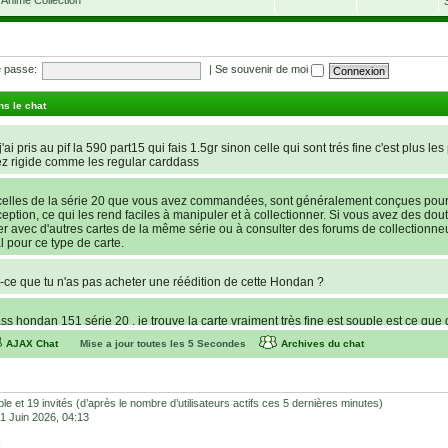
 passe:
|
Se souvenir de moi
ns le chat
'ai pris au pif la 590 part15 qui fais 1.5gr sinon celle qui sont trés fine c'est plus les
ez rigide comme les regular carddass
elles de la série 20 que vous avez commandées, sont généralement conçues pour ê
nception, ce qui les rend faciles à manipuler et à collectionner. Si vous avez des dout
rer avec d'autres cartes de la même série ou à consulter des forums de collectionne
l pour ce type de carte.
ce que tu n'as pas acheter une réédition de cette Hondan ?
s hondan 151 série 20 , je trouve la carte vraiment très fine est souple est ce que 
AJAX Chat
Mise a jour toutes les
5
Secondes
Archives du chat
recherche d’une statue de Lucy de Cyberpunk : Edgerunners. Avant de potentielleme
e store et Favor GK sont fiables et sécures ? C’est la première fois que je command
lhonnêtes (arnaques, contrefaçons, SAV inexistant, etc.) Merci pour votre aide et vos
sible et 19 invités (d’après le nombre d’utilisateurs actifs ces 5 dernières minutes)
 01 Juin 2026, 04:13
]