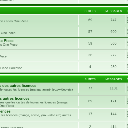
SUJETS
MESSAGES
69
747
 de cartes One Piece
57
600
s One Piece
ne Piece
59
560
es One Piece
36
272
Piece
4
250
Piece Collection
SUJETS
MESSAGES
s des autres licences
77
1101
e toutes les licences (manga, animé, jeux-vidéo etc)
s autres licences
69
171
res que les cartes de toutes les licences (manga,
 One Piece
cences
17
144
 les licences (manga, animé, jeux-vidéo etc) autres
2
414
 Anime Collection