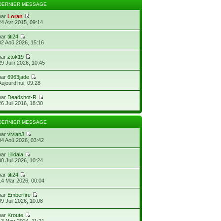
DERNIER MESSAGE
par
Loran
24 Avr 2015, 09:14
par
titi24
02 Aoû 2026, 15:16
par
ztok19
29 Juin 2026, 10:45
par
6963jade
Aujourd’hui, 09:28
par
Deadshot-R
26 Juil 2016, 18:30
DERNIER MESSAGE
par
vivianJ
04 Aoû 2026, 03:42
par
Lilidala
30 Juil 2026, 10:24
par
titi24
14 Mar 2026, 00:04
par
Emberfire
09 Juil 2026, 10:08
par
Kroute
13 Nov 2024, 11:21