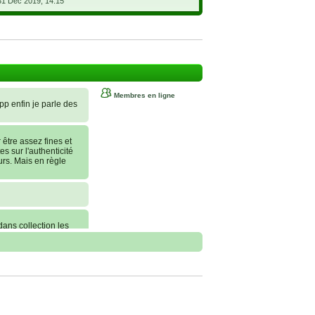
31 Déc 2019, 14:15
Membres en ligne
 pp enfin je parle des
tre assez fines et
es sur l'authenticité
urs. Mais en règle
dans collection les
nt commander, je
erai une statue sur
 conseils !