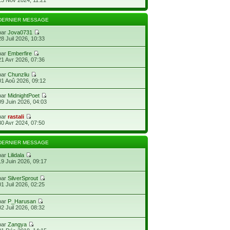
DERNIER MESSAGE
par
Jova0731
28 Juil 2026, 10:33
par
Emberfire
21 Avr 2026, 07:36
par
Chunzliu
01 Aoû 2026, 09:12
par
MidnightPoet
09 Juin 2026, 04:03
par
rastali
30 Avr 2024, 07:50
DERNIER MESSAGE
par
Lilidala
19 Juin 2026, 09:17
par
SilverSprout
01 Juil 2026, 02:25
par
P_Harusan
02 Juil 2026, 08:32
par
Zangya