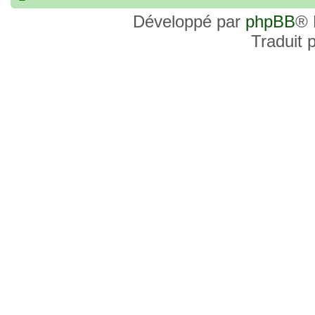
commander, je voulais savoir si les site
Développé par
phpBB
® 
et Favor GK sont fiables et sécures ? C’
Traduit 
commanderai une statue sur internet et 
sites malhonnêtes (arnaques, contrefaço
pour votre aide et vos conseils !
18 Oct 2022, 03:14
backside
par
LuuTrongTien
»
14 Oct 2022, 19:23
Bonsoir recherche que
par
loloCARDASS
»
série dragon super et grand combat
21 Aoû 2022, 16:52
merci
par
KBR82
»
21 Aoû 2022, 16:52
Bonjour , j'ai une carte don j
par
KBR82
»
collection n206 représentent sangoku et 