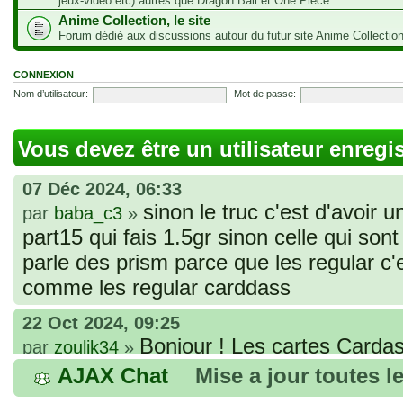
jeux-vidéo etc) autres que Dragon Ball et One Piece
Anime Collection, le site
Forum dédié aux discussions autour du futur site Anime Collectio
CONNEXION
Nom d’utilisateur:
Mot de passe:
Vous devez être un utilisateur enregi
07 Déc 2024, 06:33
sinon le truc c'est d'avoir u
par
baba_c3
»
part15 qui fais 1.5gr sinon celle qui sont 
parle des prism parce que les regular c
comme les regular carddass
22 Oct 2024, 09:25
Bonjour ! Les cartes Cardas
par
zoulik34
»
que vous avez commandées, sont génér
AJAX Chat
Mise a jour toutes l
fines et souples. Cela fait partie de leur