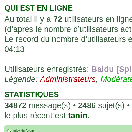
les rend faciles à manipuler et à collec
QUI EST EN LIGNE
sur l'authenticité ou la qualité de votre
Au total il y a
72
utilisateurs en ligne
avec d'autres cartes de la même série 
(d’après le nombre d’utilisateurs ac
collectionneurs. Mais en règle générale,
Le record du nombre d’utilisateurs 
fait normal pour ce type de carte.
04:13
26 Déc 2023, 13:46
Répoinse tardive Tomacoco
par
gogeta59
»
acheter une réédition de cette Hondan ?
Utilisateurs enregistrés:
Baidu [Spi
Légende:
02 Juin 2023, 14:17
Administrateurs
,
Modérat
Bonjour j'ai commandé la
par
Tomacoco
»
20 , je trouve la carte vraiment très fin
STATISTIQUES
collection les carte sont censées être c
34872
message(s) •
2486
sujet(s) •
24 Oct 2022, 13:37
le plus récent est
tanin
.
Bonjour ! Je suis actuellem
par
Em_chibi
»
de Lucy de Cyberpunk : Edgerunners. Av
Index du forum