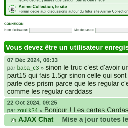
jeux-vidéo etc) autres que Dragon Ball et One Piece
Anime Collection, le site
Forum dédié aux discussions autour du futur site Anime Collectio
CONNEXION
Nom d’utilisateur:
Mot de passe:
Vous devez être un utilisateur enregi
07 Déc 2024, 06:33
sinon le truc c'est d'avoir u
par
baba_c3
»
part15 qui fais 1.5gr sinon celle qui sont 
parle des prism parce que les regular c
comme les regular carddass
22 Oct 2024, 09:25
Bonjour ! Les cartes Cardas
par
zoulik34
»
que vous avez commandées, sont génér
AJAX Chat
Mise a jour toutes l
fines et souples. Cela fait partie de leur