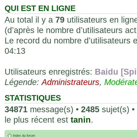
les rend faciles à manipuler et à collec
QUI EST EN LIGNE
sur l'authenticité ou la qualité de votre
Au total il y a
79
utilisateurs en ligne
avec d'autres cartes de la même série 
(d’après le nombre d’utilisateurs ac
collectionneurs. Mais en règle générale,
Le record du nombre d’utilisateurs 
fait normal pour ce type de carte.
04:13
26 Déc 2023, 13:46
Répoinse tardive Tomacoco
par
gogeta59
»
acheter une réédition de cette Hondan ?
Utilisateurs enregistrés:
Baidu [Spi
Légende:
02 Juin 2023, 14:17
Administrateurs
,
Modérat
Bonjour j'ai commandé la
par
Tomacoco
»
20 , je trouve la carte vraiment très fin
STATISTIQUES
collection les carte sont censées être c
34871
message(s) •
2485
sujet(s) •
24 Oct 2022, 13:37
le plus récent est
tanin
.
Bonjour ! Je suis actuellem
par
Em_chibi
»
de Lucy de Cyberpunk : Edgerunners. Av
Index du forum