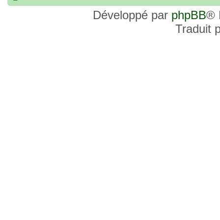
commander, je voulais savoir si les site
Développé par
phpBB
® 
et Favor GK sont fiables et sécures ? C’
Traduit 
commanderai une statue sur internet et 
sites malhonnêtes (arnaques, contrefaço
pour votre aide et vos conseils !
18 Oct 2022, 03:14
backside
par
LuuTrongTien
»
14 Oct 2022, 19:23
Bonsoir recherche que
par
loloCARDASS
»
série dragon super et grand combat
21 Aoû 2022, 16:52
merci
par
KBR82
»
21 Aoû 2022, 16:52
Bonjour , j'ai une carte don j
par
KBR82
»
collection n206 représentent sangoku et 