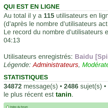
les rend faciles à manipuler et à collec
QUI EST EN LIGNE
sur l'authenticité ou la qualité de votre
Au total il y a
115
utilisateurs en lig
avec d'autres cartes de la même série 
(d’après le nombre d’utilisateurs ac
collectionneurs. Mais en règle générale,
Le record du nombre d’utilisateurs 
fait normal pour ce type de carte.
04:13
26 Déc 2023, 13:46
Répoinse tardive Tomacoco
par
gogeta59
»
acheter une réédition de cette Hondan ?
Utilisateurs enregistrés:
Baidu [Spi
Légende:
02 Juin 2023, 14:17
Administrateurs
,
Modérat
Bonjour j'ai commandé la
par
Tomacoco
»
20 , je trouve la carte vraiment très fin
STATISTIQUES
collection les carte sont censées être c
34872
message(s) •
2486
sujet(s) •
24 Oct 2022, 13:37
le plus récent est
tanin
.
Bonjour ! Je suis actuellem
par
Em_chibi
»
de Lucy de Cyberpunk : Edgerunners. Av
Index du forum