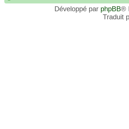
commander, je voulais savoir si les site
Développé par
phpBB
® 
et Favor GK sont fiables et sécures ? C’
Traduit 
commanderai une statue sur internet et 
sites malhonnêtes (arnaques, contrefaço
pour votre aide et vos conseils !
18 Oct 2022, 03:14
backside
par
LuuTrongTien
»
14 Oct 2022, 19:23
Bonsoir recherche que
par
loloCARDASS
»
série dragon super et grand combat
21 Aoû 2022, 16:52
merci
par
KBR82
»
21 Aoû 2022, 16:52
Bonjour , j'ai une carte don j
par
KBR82
»
collection n206 représentent sangoku et 