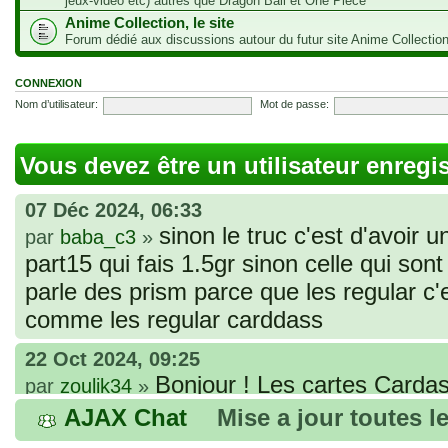
jeux-vidéo etc) autres que Dragon Ball et One Piece
Anime Collection, le site
Forum dédié aux discussions autour du futur site Anime Collectio
CONNEXION
Nom d’utilisateur:
Mot de passe:
Vous devez être un utilisateur enregi
07 Déc 2024, 06:33
sinon le truc c'est d'avoir u
par
baba_c3
»
part15 qui fais 1.5gr sinon celle qui sont 
parle des prism parce que les regular c
comme les regular carddass
22 Oct 2024, 09:25
Bonjour ! Les cartes Cardas
par
zoulik34
»
que vous avez commandées, sont génér
AJAX Chat
Mise a jour toutes l
fines et souples. Cela fait partie de leur