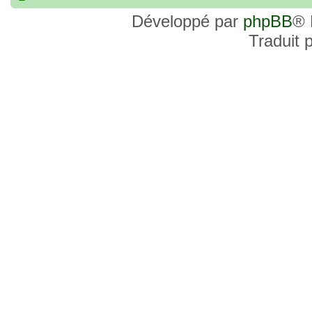
commander, je voulais savoir si les site
Développé par
phpBB
® 
et Favor GK sont fiables et sécures ? C’
Traduit 
commanderai une statue sur internet et 
sites malhonnêtes (arnaques, contrefaço
pour votre aide et vos conseils !
18 Oct 2022, 03:14
backside
par
LuuTrongTien
»
14 Oct 2022, 19:23
Bonsoir recherche que
par
loloCARDASS
»
série dragon super et grand combat
21 Aoû 2022, 16:52
merci
par
KBR82
»
21 Aoû 2022, 16:52
Bonjour , j'ai une carte don j
par
KBR82
»
collection n206 représentent sangoku et 