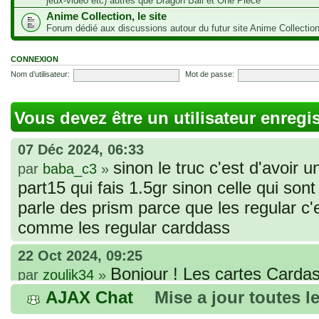
jeux-vidéo etc) autres que Dragon Ball et One Piece
Anime Collection, le site
Forum dédié aux discussions autour du futur site Anime Collectio
CONNEXION
Nom d’utilisateur:
Mot de passe:
Vous devez être un utilisateur enregi
07 Déc 2024, 06:33
sinon le truc c'est d'avoir u
par
baba_c3
»
part15 qui fais 1.5gr sinon celle qui sont 
parle des prism parce que les regular c
comme les regular carddass
22 Oct 2024, 09:25
Bonjour ! Les cartes Cardas
par
zoulik34
»
que vous avez commandées, sont génér
AJAX Chat
Mise a jour toutes l
fines et souples. Cela fait partie de leur