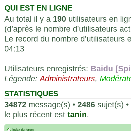
les rend faciles à manipuler et à collec
QUI EST EN LIGNE
sur l'authenticité ou la qualité de votre
Au total il y a
190
utilisateurs en lig
avec d'autres cartes de la même série 
(d’après le nombre d’utilisateurs ac
collectionneurs. Mais en règle générale,
Le record du nombre d’utilisateurs 
fait normal pour ce type de carte.
04:13
26 Déc 2023, 13:46
Répoinse tardive Tomacoco
par
gogeta59
»
acheter une réédition de cette Hondan ?
Utilisateurs enregistrés:
Baidu [Spi
Légende:
02 Juin 2023, 14:17
Administrateurs
,
Modérat
Bonjour j'ai commandé la
par
Tomacoco
»
20 , je trouve la carte vraiment très fin
STATISTIQUES
collection les carte sont censées être c
34872
message(s) •
2486
sujet(s) •
24 Oct 2022, 13:37
le plus récent est
tanin
.
Bonjour ! Je suis actuellem
par
Em_chibi
»
de Lucy de Cyberpunk : Edgerunners. Av
Index du forum