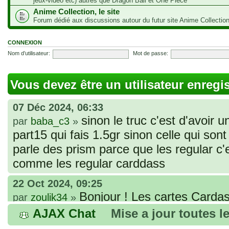
jeux-vidéo etc) autres que Dragon Ball et One Piece
Anime Collection, le site
Forum dédié aux discussions autour du futur site Anime Collectio
CONNEXION
Nom d’utilisateur:
Mot de passe:
Vous devez être un utilisateur enregi
07 Déc 2024, 06:33
sinon le truc c'est d'avoir u
par
baba_c3
»
part15 qui fais 1.5gr sinon celle qui sont 
parle des prism parce que les regular c
comme les regular carddass
22 Oct 2024, 09:25
Bonjour ! Les cartes Cardas
par
zoulik34
»
que vous avez commandées, sont génér
AJAX Chat
Mise a jour toutes l
fines et souples. Cela fait partie de leur