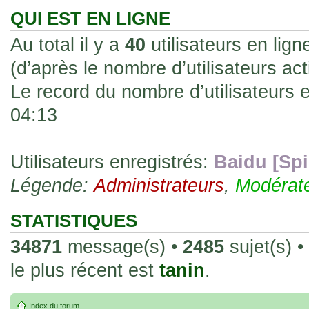
les rend faciles à manipuler et à collec
QUI EST EN LIGNE
sur l'authenticité ou la qualité de votre
Au total il y a
40
utilisateurs en ligne
avec d'autres cartes de la même série 
(d’après le nombre d’utilisateurs ac
collectionneurs. Mais en règle générale,
Le record du nombre d’utilisateurs 
fait normal pour ce type de carte.
04:13
26 Déc 2023, 13:46
Répoinse tardive Tomacoco
par
gogeta59
»
acheter une réédition de cette Hondan ?
Utilisateurs enregistrés:
Baidu [Spi
Légende:
02 Juin 2023, 14:17
Administrateurs
,
Modérat
Bonjour j'ai commandé la
par
Tomacoco
»
20 , je trouve la carte vraiment très fin
STATISTIQUES
collection les carte sont censées être c
34871
message(s) •
2485
sujet(s) •
24 Oct 2022, 13:37
le plus récent est
tanin
.
Bonjour ! Je suis actuellem
par
Em_chibi
»
de Lucy de Cyberpunk : Edgerunners. Av
Index du forum