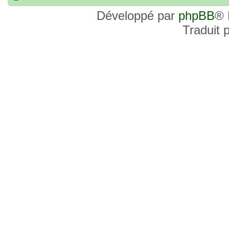
commander, je voulais savoir si les site
Développé par
phpBB
® 
et Favor GK sont fiables et sécures ? C’
Traduit 
commanderai une statue sur internet et 
sites malhonnêtes (arnaques, contrefaço
pour votre aide et vos conseils !
18 Oct 2022, 03:14
backside
par
LuuTrongTien
»
14 Oct 2022, 19:23
Bonsoir recherche que
par
loloCARDASS
»
série dragon super et grand combat
21 Aoû 2022, 16:52
merci
par
KBR82
»
21 Aoû 2022, 16:52
Bonjour , j'ai une carte don j
par
KBR82
»
collection n206 représentent sangoku et 