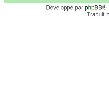
commander, je voulais savoir si les site
Développé par
phpBB
® 
et Favor GK sont fiables et sécures ? C’
Traduit 
commanderai une statue sur internet et 
sites malhonnêtes (arnaques, contrefaço
pour votre aide et vos conseils !
18 Oct 2022, 03:14
backside
par
LuuTrongTien
»
14 Oct 2022, 19:23
Bonsoir recherche que
par
loloCARDASS
»
série dragon super et grand combat
21 Aoû 2022, 16:52
merci
par
KBR82
»
21 Aoû 2022, 16:52
Bonjour , j'ai une carte don j
par
KBR82
»
collection n206 représentent sangoku et 