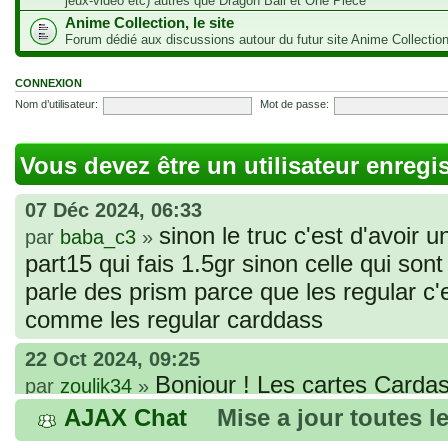
jeux-vidéo etc) autres que Dragon Ball et One Piece
Anime Collection, le site
Forum dédié aux discussions autour du futur site Anime Collectio
CONNEXION
Nom d’utilisateur:
Mot de passe:
Vous devez être un utilisateur enregi
07 Déc 2024, 06:33
sinon le truc c'est d'avoir u
par
baba_c3
»
part15 qui fais 1.5gr sinon celle qui sont 
parle des prism parce que les regular c
comme les regular carddass
22 Oct 2024, 09:25
Bonjour ! Les cartes Cardas
par
zoulik34
»
que vous avez commandées, sont génér
AJAX Chat
Mise a jour toutes l
fines et souples. Cela fait partie de leur