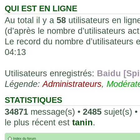
les rend faciles à manipuler et à collec
QUI EST EN LIGNE
sur l'authenticité ou la qualité de votre
Au total il y a
58
utilisateurs en ligne
avec d'autres cartes de la même série 
(d’après le nombre d’utilisateurs ac
collectionneurs. Mais en règle générale,
Le record du nombre d’utilisateurs 
fait normal pour ce type de carte.
04:13
26 Déc 2023, 13:46
Répoinse tardive Tomacoco
par
gogeta59
»
acheter une réédition de cette Hondan ?
Utilisateurs enregistrés:
Baidu [Spi
Légende:
02 Juin 2023, 14:17
Administrateurs
,
Modérat
Bonjour j'ai commandé la
par
Tomacoco
»
20 , je trouve la carte vraiment très fin
STATISTIQUES
collection les carte sont censées être c
34871
message(s) •
2485
sujet(s) •
24 Oct 2022, 13:37
le plus récent est
tanin
.
Bonjour ! Je suis actuellem
par
Em_chibi
»
de Lucy de Cyberpunk : Edgerunners. Av
Index du forum