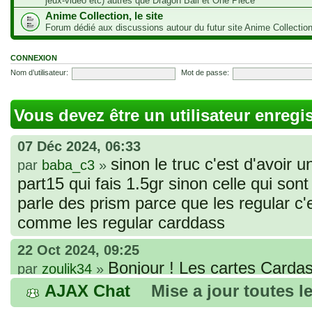
jeux-vidéo etc) autres que Dragon Ball et One Piece
Anime Collection, le site
Forum dédié aux discussions autour du futur site Anime Collectio
CONNEXION
Nom d’utilisateur:
Mot de passe:
Vous devez être un utilisateur enregi
07 Déc 2024, 06:33
sinon le truc c'est d'avoir u
par
baba_c3
»
part15 qui fais 1.5gr sinon celle qui sont 
parle des prism parce que les regular c
comme les regular carddass
22 Oct 2024, 09:25
Bonjour ! Les cartes Cardas
par
zoulik34
»
que vous avez commandées, sont génér
AJAX Chat
Mise a jour toutes l
fines et souples. Cela fait partie de leur