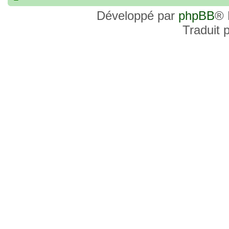
commander, je voulais savoir si les site
Développé par
phpBB
® 
et Favor GK sont fiables et sécures ? C’
Traduit 
commanderai une statue sur internet et 
sites malhonnêtes (arnaques, contrefaço
pour votre aide et vos conseils !
18 Oct 2022, 03:14
backside
par
LuuTrongTien
»
14 Oct 2022, 19:23
Bonsoir recherche que
par
loloCARDASS
»
série dragon super et grand combat
21 Aoû 2022, 16:52
merci
par
KBR82
»
21 Aoû 2022, 16:52
Bonjour , j'ai une carte don j
par
KBR82
»
collection n206 représentent sangoku et 