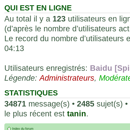
les rend faciles à manipuler et à collec
QUI EST EN LIGNE
sur l'authenticité ou la qualité de votre
Au total il y a
123
utilisateurs en lig
avec d'autres cartes de la même série 
(d’après le nombre d’utilisateurs ac
collectionneurs. Mais en règle générale,
Le record du nombre d’utilisateurs 
fait normal pour ce type de carte.
04:13
26 Déc 2023, 13:46
Répoinse tardive Tomacoco
par
gogeta59
»
acheter une réédition de cette Hondan ?
Utilisateurs enregistrés:
Baidu [Spi
Légende:
02 Juin 2023, 14:17
Administrateurs
,
Modérat
Bonjour j'ai commandé la
par
Tomacoco
»
20 , je trouve la carte vraiment très fin
STATISTIQUES
collection les carte sont censées être c
34871
message(s) •
2485
sujet(s) •
24 Oct 2022, 13:37
le plus récent est
tanin
.
Bonjour ! Je suis actuellem
par
Em_chibi
»
de Lucy de Cyberpunk : Edgerunners. Av
Index du forum