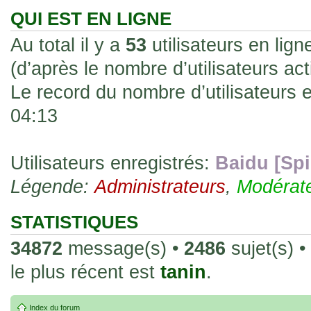
les rend faciles à manipuler et à collec
QUI EST EN LIGNE
sur l'authenticité ou la qualité de votre
Au total il y a
53
utilisateurs en ligne
avec d'autres cartes de la même série 
(d’après le nombre d’utilisateurs ac
collectionneurs. Mais en règle générale,
Le record du nombre d’utilisateurs 
fait normal pour ce type de carte.
04:13
26 Déc 2023, 13:46
Répoinse tardive Tomacoco
par
gogeta59
»
acheter une réédition de cette Hondan ?
Utilisateurs enregistrés:
Baidu [Spi
Légende:
02 Juin 2023, 14:17
Administrateurs
,
Modérat
Bonjour j'ai commandé la
par
Tomacoco
»
20 , je trouve la carte vraiment très fin
STATISTIQUES
collection les carte sont censées être c
34872
message(s) •
2486
sujet(s) •
24 Oct 2022, 13:37
le plus récent est
tanin
.
Bonjour ! Je suis actuellem
par
Em_chibi
»
de Lucy de Cyberpunk : Edgerunners. Av
Index du forum