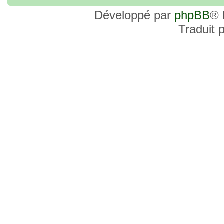
commander, je voulais savoir si les site
Développé par
phpBB
® 
et Favor GK sont fiables et sécures ? C’
Traduit 
commanderai une statue sur internet et 
sites malhonnêtes (arnaques, contrefaço
pour votre aide et vos conseils !
18 Oct 2022, 03:14
backside
par
LuuTrongTien
»
14 Oct 2022, 19:23
Bonsoir recherche que
par
loloCARDASS
»
série dragon super et grand combat
21 Aoû 2022, 16:52
merci
par
KBR82
»
21 Aoû 2022, 16:52
Bonjour , j'ai une carte don j
par
KBR82
»
collection n206 représentent sangoku et 