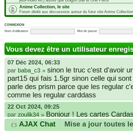
jeux-vidéo etc) autres que Dragon Ball et One Piece
Anime Collection, le site
Forum dédié aux discussions autour du futur site Anime Collectio
CONNEXION
Nom d’utilisateur:
Mot de passe:
Vous devez être un utilisateur enregi
07 Déc 2024, 06:33
sinon le truc c'est d'avoir u
par
baba_c3
»
part15 qui fais 1.5gr sinon celle qui sont 
parle des prism parce que les regular c
comme les regular carddass
22 Oct 2024, 09:25
Bonjour ! Les cartes Cardas
par
zoulik34
»
que vous avez commandées, sont génér
AJAX Chat
Mise a jour toutes l
fines et souples. Cela fait partie de leur