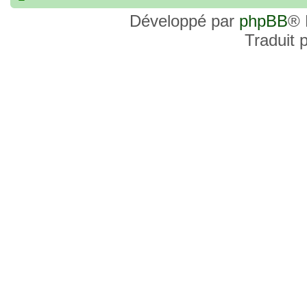
commander, je voulais savoir si les site
Développé par
phpBB
® 
et Favor GK sont fiables et sécures ? C’
Traduit 
commanderai une statue sur internet et 
sites malhonnêtes (arnaques, contrefaço
pour votre aide et vos conseils !
18 Oct 2022, 03:14
backside
par
LuuTrongTien
»
14 Oct 2022, 19:23
Bonsoir recherche que
par
loloCARDASS
»
série dragon super et grand combat
21 Aoû 2022, 16:52
merci
par
KBR82
»
21 Aoû 2022, 16:52
Bonjour , j'ai une carte don j
par
KBR82
»
collection n206 représentent sangoku et 