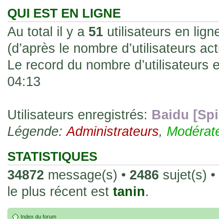
les rend faciles à manipuler et à collec
QUI EST EN LIGNE
sur l'authenticité ou la qualité de votre
Au total il y a
51
utilisateurs en ligne
avec d'autres cartes de la même série 
(d’après le nombre d’utilisateurs ac
collectionneurs. Mais en règle générale,
Le record du nombre d’utilisateurs 
fait normal pour ce type de carte.
04:13
26 Déc 2023, 13:46
Répoinse tardive Tomacoco
par
gogeta59
»
acheter une réédition de cette Hondan ?
Utilisateurs enregistrés:
Baidu [Spi
Légende:
02 Juin 2023, 14:17
Administrateurs
,
Modérat
Bonjour j'ai commandé la
par
Tomacoco
»
20 , je trouve la carte vraiment très fin
STATISTIQUES
collection les carte sont censées être c
34872
message(s) •
2486
sujet(s) •
24 Oct 2022, 13:37
le plus récent est
tanin
.
Bonjour ! Je suis actuellem
par
Em_chibi
»
de Lucy de Cyberpunk : Edgerunners. Av
Index du forum