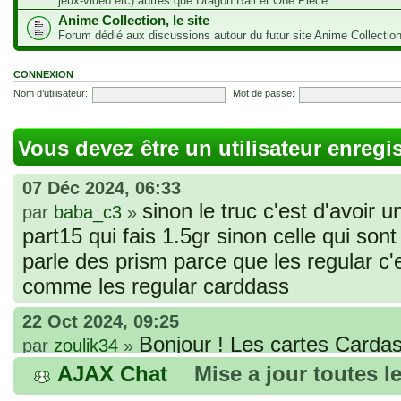
jeux-vidéo etc) autres que Dragon Ball et One Piece
Anime Collection, le site
Forum dédié aux discussions autour du futur site Anime Collectio
CONNEXION
Nom d’utilisateur:
Mot de passe:
Vous devez être un utilisateur enregi
07 Déc 2024, 06:33
sinon le truc c'est d'avoir u
par
baba_c3
»
part15 qui fais 1.5gr sinon celle qui sont 
parle des prism parce que les regular c
comme les regular carddass
22 Oct 2024, 09:25
Bonjour ! Les cartes Cardas
par
zoulik34
»
que vous avez commandées, sont génér
AJAX Chat
Mise a jour toutes l
fines et souples. Cela fait partie de leur