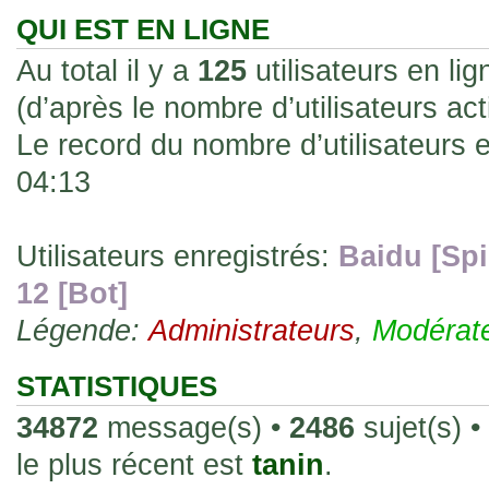
les rend faciles à manipuler et à collec
QUI EST EN LIGNE
sur l'authenticité ou la qualité de votre
Au total il y a
125
utilisateurs en lig
avec d'autres cartes de la même série 
(d’après le nombre d’utilisateurs ac
collectionneurs. Mais en règle générale,
Le record du nombre d’utilisateurs 
fait normal pour ce type de carte.
04:13
26 Déc 2023, 13:46
Répoinse tardive Tomacoco
par
gogeta59
»
acheter une réédition de cette Hondan ?
Utilisateurs enregistrés:
Baidu [Spi
12 [Bot]
02 Juin 2023, 14:17
Bonjour j'ai commandé la
par
Tomacoco
»
Légende:
Administrateurs
,
Modérat
20 , je trouve la carte vraiment très fin
collection les carte sont censées être c
STATISTIQUES
24 Oct 2022, 13:37
34872
message(s) •
2486
sujet(s) •
Bonjour ! Je suis actuellem
par
Em_chibi
»
le plus récent est
tanin
.
de Lucy de Cyberpunk : Edgerunners. Av