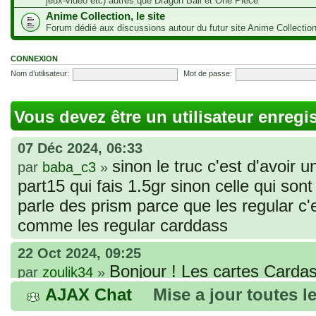
jeux-vidéo etc) autres que Dragon Ball et One Piece
Anime Collection, le site
Forum dédié aux discussions autour du futur site Anime Collectio
CONNEXION
Nom d’utilisateur:
Mot de passe:
Vous devez être un utilisateur enregi
07 Déc 2024, 06:33
sinon le truc c'est d'avoir u
par
baba_c3
»
part15 qui fais 1.5gr sinon celle qui sont 
parle des prism parce que les regular c
comme les regular carddass
22 Oct 2024, 09:25
Bonjour ! Les cartes Cardas
par
zoulik34
»
que vous avez commandées, sont génér
AJAX Chat
Mise a jour toutes l
fines et souples. Cela fait partie de leur