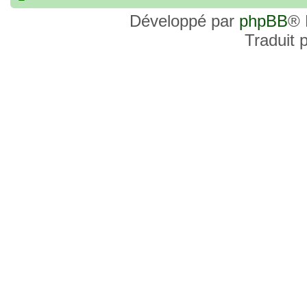
commander, je voulais savoir si les site
Développé par
phpBB
® 
et Favor GK sont fiables et sécures ? C’
Traduit 
commanderai une statue sur internet et 
sites malhonnêtes (arnaques, contrefaço
pour votre aide et vos conseils !
18 Oct 2022, 03:14
backside
par
LuuTrongTien
»
14 Oct 2022, 19:23
Bonsoir recherche que
par
loloCARDASS
»
série dragon super et grand combat
21 Aoû 2022, 16:52
merci
par
KBR82
»
21 Aoû 2022, 16:52
Bonjour , j'ai une carte don j
par
KBR82
»
collection n206 représentent sangoku et 