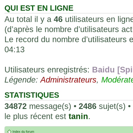
les rend faciles à manipuler et à collec
QUI EST EN LIGNE
sur l'authenticité ou la qualité de votre
Au total il y a
46
utilisateurs en ligne
avec d'autres cartes de la même série 
(d’après le nombre d’utilisateurs ac
collectionneurs. Mais en règle générale,
Le record du nombre d’utilisateurs 
fait normal pour ce type de carte.
04:13
26 Déc 2023, 13:46
Répoinse tardive Tomacoco
par
gogeta59
»
acheter une réédition de cette Hondan ?
Utilisateurs enregistrés:
Baidu [Spi
Légende:
02 Juin 2023, 14:17
Administrateurs
,
Modérat
Bonjour j'ai commandé la
par
Tomacoco
»
20 , je trouve la carte vraiment très fin
STATISTIQUES
collection les carte sont censées être c
34872
message(s) •
2486
sujet(s) •
24 Oct 2022, 13:37
le plus récent est
tanin
.
Bonjour ! Je suis actuellem
par
Em_chibi
»
de Lucy de Cyberpunk : Edgerunners. Av
Index du forum