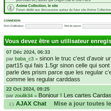
jeux-vidéo etc) autres que Dragon Ball et One Piece
Anime Collection, le site
Forum dédié aux discussions autour du futur site Anime Collectio
CONNEXION
Nom d’utilisateur:
Mot de passe:
Vous devez être un utilisateur enregi
07 Déc 2024, 06:33
sinon le truc c'est d'avoir u
par
baba_c3
»
part15 qui fais 1.5gr sinon celle qui sont 
parle des prism parce que les regular c
comme les regular carddass
22 Oct 2024, 09:25
Bonjour ! Les cartes Cardas
par
zoulik34
»
que vous avez commandées, sont génér
AJAX Chat
Mise a jour toutes l
fines et souples. Cela fait partie de leur