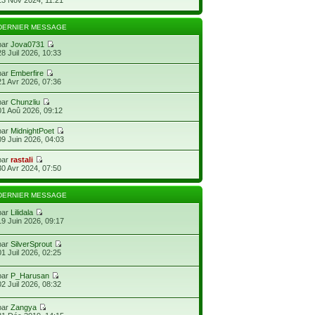
DERNIER MESSAGE
par
Jova0731
28 Juil 2026, 10:33
par
Emberfire
21 Avr 2026, 07:36
par
Chunzliu
01 Aoû 2026, 09:12
par
MidnightPoet
09 Juin 2026, 04:03
par
rastali
30 Avr 2024, 07:50
DERNIER MESSAGE
par
Lilidala
19 Juin 2026, 09:17
par
SilverSprout
01 Juil 2026, 02:25
par
P_Harusan
02 Juil 2026, 08:32
par
Zangya