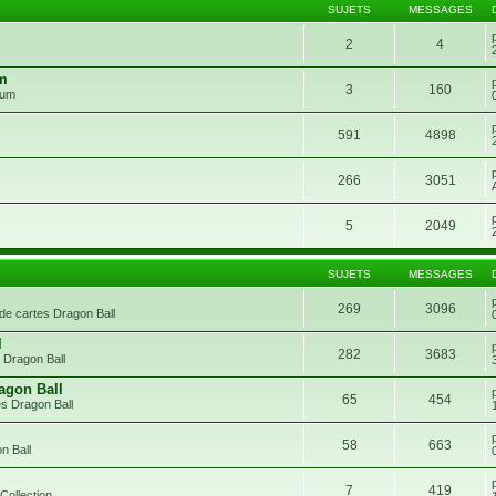
SUJETS
MESSAGES
2
4
um
3
160
rum
591
4898
266
3051
5
2049
SUJETS
MESSAGES
269
3096
de cartes Dragon Ball
l
282
3683
 Dragon Ball
agon Ball
65
454
s Dragon Ball
58
663
n Ball
7
419
Collection