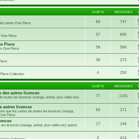
SUJETS
MESSAGES
69
747
 de cartes One Piece
57
600
s One Piece
ne Piece
59
560
es One Piece
36
272
Piece
4
250
Piece Collection
SUJETS
MESSAGES
s des autres licences
77
1101
e toutes les licences (manga, animé, jeux-vidéo etc)
s autres licences
69
171
res que les cartes de toutes les licences (manga,
 One Piece
cences
17
144
 les licences (manga, animé, jeux-vidéo etc) autres
2
414
 Anime Collection