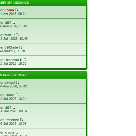
DERNIER MESSAGE
par
Loran
24 Avr 2015, 09:14
par
titi24
02 Aoû 2026, 15:16
par
ztok19
29 Juin 2026, 10:45
par
6963jade
Aujourd’hui, 09:28
par
Deadshot-R
26 Juil 2016, 18:30
DERNIER MESSAGE
par
vivianJ
04 Aoû 2026, 03:42
par
Lilidala
30 Juil 2026, 10:24
par
titi24
14 Mar 2026, 00:04
par
Emberfire
09 Juil 2026, 10:08
par
Kroute
13 Nov 2024, 11:21