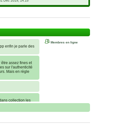
31 Déc 2019, 14:15
Membres en ligne
 pp enfin je parle des
tre assez fines et
es sur l'authenticité
urs. Mais en règle
dans collection les
nt commander, je
erai une statue sur
 conseils !