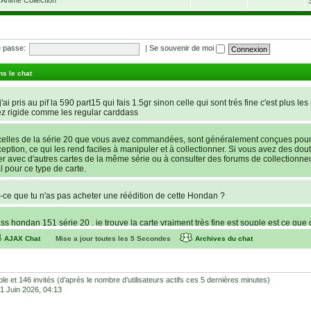
 passe:
|
Se souvenir de moi
ns le chat
'ai pris au pif la 590 part15 qui fais 1.5gr sinon celle qui sont trés fine c'est plus les
ez rigide comme les regular carddass
elles de la série 20 que vous avez commandées, sont généralement conçues pour ê
nception, ce qui les rend faciles à manipuler et à collectionner. Si vous avez des dout
rer avec d'autres cartes de la même série ou à consulter des forums de collectionne
l pour ce type de carte.
ce que tu n'as pas acheter une réédition de cette Hondan ?
s hondan 151 série 20 , je trouve la carte vraiment très fine est souple est ce que 
AJAX Chat
Mise a jour toutes les
5
Secondes
Archives du chat
recherche d’une statue de Lucy de Cyberpunk : Edgerunners. Avant de potentielleme
e store et Favor GK sont fiables et sécures ? C’est la première fois que je command
lhonnêtes (arnaques, contrefaçons, SAV inexistant, etc.) Merci pour votre aide et vos
sible et 146 invités (d’après le nombre d’utilisateurs actifs ces 5 dernières minutes)
 01 Juin 2026, 04:13