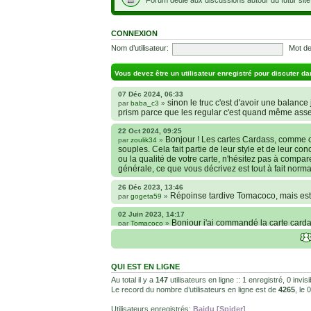
CONNEXION
Nom d’utilisateur:
Mot de
Vous devez être un utilisateur enregistré pour discuter da
07 Déc 2024, 06:33
sinon le truc c'est d'avoir une balance j
par
baba_c3
»
prism parce que les regular c'est quand même ass
22 Oct 2024, 09:25
Bonjour ! Les cartes Cardass, comme c
par
zoulik34
»
souples. Cela fait partie de leur style et de leur co
ou la qualité de votre carte, n'hésitez pas à compa
générale, ce que vous décrivez est tout à fait norma
26 Déc 2023, 13:46
Répoinse tardive Tomacoco, mais est-
par
gogeta59
»
02 Juin 2023, 14:17
Bonjour j'ai commandé la carte cardas
par
Tomacoco
»
carte sont censées être comme je la décrit ?
24 Oct 2022, 13:37
Bonjour ! Je suis actuellement à la 
par
Em_chibi
»
QUI EST EN LIGNE
voulais savoir si les sites Kaionation, Fanatic anim
internet et je sais qu’il y a énormément de sites ma
Au total il y a
147
utilisateurs en ligne :: 1 enregistré, 0 invi
Le record du nombre d’utilisateurs en ligne est de
4265
, le
18 Oct 2022, 03:14
backside
par
LuuTrongTien
»
Utilisateurs enregistrés:
Baidu [Spider]