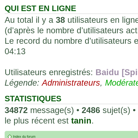
les rend faciles à manipuler et à collec
QUI EST EN LIGNE
sur l'authenticité ou la qualité de votre
Au total il y a
38
utilisateurs en ligne
avec d'autres cartes de la même série 
(d’après le nombre d’utilisateurs ac
collectionneurs. Mais en règle générale,
Le record du nombre d’utilisateurs 
fait normal pour ce type de carte.
04:13
26 Déc 2023, 13:46
Répoinse tardive Tomacoco
par
gogeta59
»
acheter une réédition de cette Hondan ?
Utilisateurs enregistrés:
Baidu [Spi
Légende:
02 Juin 2023, 14:17
Administrateurs
,
Modérat
Bonjour j'ai commandé la
par
Tomacoco
»
20 , je trouve la carte vraiment très fin
STATISTIQUES
collection les carte sont censées être c
34872
message(s) •
2486
sujet(s) •
24 Oct 2022, 13:37
le plus récent est
tanin
.
Bonjour ! Je suis actuellem
par
Em_chibi
»
de Lucy de Cyberpunk : Edgerunners. Av
Index du forum