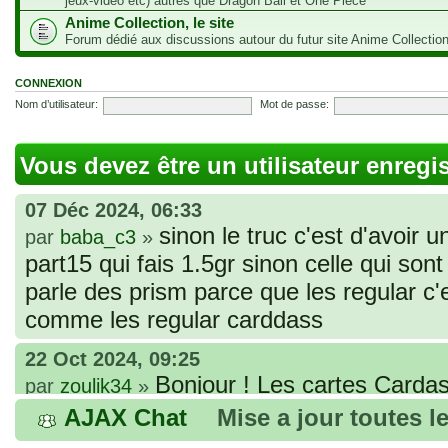
jeux-vidéo etc) autres que Dragon Ball et One Piece
Anime Collection, le site
Forum dédié aux discussions autour du futur site Anime Collectio
CONNEXION
Nom d’utilisateur:
Mot de passe:
Vous devez être un utilisateur enregi
07 Déc 2024, 06:33
sinon le truc c'est d'avoir u
par
baba_c3
»
part15 qui fais 1.5gr sinon celle qui sont 
parle des prism parce que les regular c
comme les regular carddass
22 Oct 2024, 09:25
Bonjour ! Les cartes Cardas
par
zoulik34
»
que vous avez commandées, sont génér
AJAX Chat
Mise a jour toutes l
fines et souples. Cela fait partie de leur