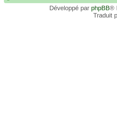
commander, je voulais savoir si les site
Développé par
phpBB
® 
et Favor GK sont fiables et sécures ? C’
Traduit 
commanderai une statue sur internet et 
sites malhonnêtes (arnaques, contrefaço
pour votre aide et vos conseils !
18 Oct 2022, 03:14
backside
par
LuuTrongTien
»
14 Oct 2022, 19:23
Bonsoir recherche que
par
loloCARDASS
»
série dragon super et grand combat
21 Aoû 2022, 16:52
merci
par
KBR82
»
21 Aoû 2022, 16:52
Bonjour , j'ai une carte don j
par
KBR82
»
collection n206 représentent sangoku et 