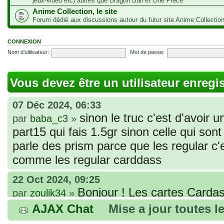
jeux-vidéo etc) autres que Dragon Ball et One Piece
Anime Collection, le site
Forum dédié aux discussions autour du futur site Anime Collectio
CONNEXION
Nom d’utilisateur:
Mot de passe:
Vous devez être un utilisateur enregi
07 Déc 2024, 06:33
sinon le truc c'est d'avoir u
par
baba_c3
»
part15 qui fais 1.5gr sinon celle qui sont 
parle des prism parce que les regular c
comme les regular carddass
22 Oct 2024, 09:25
Bonjour ! Les cartes Cardas
par
zoulik34
»
que vous avez commandées, sont génér
AJAX Chat
Mise a jour toutes l
fines et souples. Cela fait partie de leur