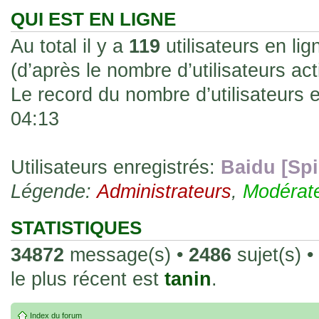
les rend faciles à manipuler et à collec
QUI EST EN LIGNE
sur l'authenticité ou la qualité de votre
Au total il y a
119
utilisateurs en lign
avec d'autres cartes de la même série 
(d’après le nombre d’utilisateurs ac
collectionneurs. Mais en règle générale,
Le record du nombre d’utilisateurs 
fait normal pour ce type de carte.
04:13
26 Déc 2023, 13:46
Répoinse tardive Tomacoco
par
gogeta59
»
acheter une réédition de cette Hondan ?
Utilisateurs enregistrés:
Baidu [Spi
Légende:
02 Juin 2023, 14:17
Administrateurs
,
Modérat
Bonjour j'ai commandé la
par
Tomacoco
»
20 , je trouve la carte vraiment très fin
STATISTIQUES
collection les carte sont censées être c
34872
message(s) •
2486
sujet(s) •
24 Oct 2022, 13:37
le plus récent est
tanin
.
Bonjour ! Je suis actuellem
par
Em_chibi
»
de Lucy de Cyberpunk : Edgerunners. Av
Index du forum