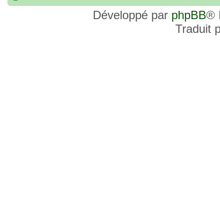
commander, je voulais savoir si les site
Développé par
phpBB
® 
et Favor GK sont fiables et sécures ? C’
Traduit 
commanderai une statue sur internet et 
sites malhonnêtes (arnaques, contrefaço
pour votre aide et vos conseils !
18 Oct 2022, 03:14
backside
par
LuuTrongTien
»
14 Oct 2022, 19:23
Bonsoir recherche que
par
loloCARDASS
»
série dragon super et grand combat
21 Aoû 2022, 16:52
merci
par
KBR82
»
21 Aoû 2022, 16:52
Bonjour , j'ai une carte don j
par
KBR82
»
collection n206 représentent sangoku et 