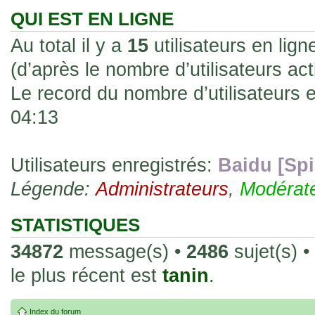
les rend faciles à manipuler et à collec
QUI EST EN LIGNE
sur l'authenticité ou la qualité de votre
Au total il y a
15
utilisateurs en ligne
avec d'autres cartes de la même série 
(d’après le nombre d’utilisateurs ac
collectionneurs. Mais en règle générale,
Le record du nombre d’utilisateurs 
fait normal pour ce type de carte.
04:13
26 Déc 2023, 13:46
Répoinse tardive Tomacoco
par
gogeta59
»
acheter une réédition de cette Hondan ?
Utilisateurs enregistrés:
Baidu [Spi
Légende:
02 Juin 2023, 14:17
Administrateurs
,
Modérat
Bonjour j'ai commandé la
par
Tomacoco
»
20 , je trouve la carte vraiment très fin
STATISTIQUES
collection les carte sont censées être c
34872
message(s) •
2486
sujet(s) •
24 Oct 2022, 13:37
le plus récent est
tanin
.
Bonjour ! Je suis actuellem
par
Em_chibi
»
de Lucy de Cyberpunk : Edgerunners. Av
Index du forum