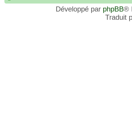
commander, je voulais savoir si les site
Développé par
phpBB
® 
et Favor GK sont fiables et sécures ? C’
Traduit 
commanderai une statue sur internet et 
sites malhonnêtes (arnaques, contrefaço
pour votre aide et vos conseils !
18 Oct 2022, 03:14
backside
par
LuuTrongTien
»
14 Oct 2022, 19:23
Bonsoir recherche que
par
loloCARDASS
»
série dragon super et grand combat
21 Aoû 2022, 16:52
merci
par
KBR82
»
21 Aoû 2022, 16:52
Bonjour , j'ai une carte don j
par
KBR82
»
collection n206 représentent sangoku et 