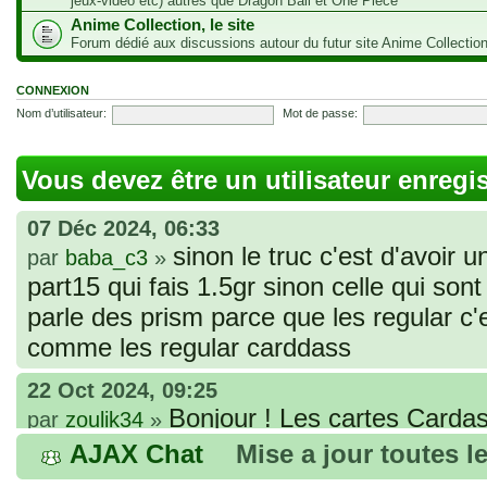
jeux-vidéo etc) autres que Dragon Ball et One Piece
Anime Collection, le site
Forum dédié aux discussions autour du futur site Anime Collectio
CONNEXION
Nom d’utilisateur:
Mot de passe:
Vous devez être un utilisateur enregi
07 Déc 2024, 06:33
sinon le truc c'est d'avoir u
par
baba_c3
»
part15 qui fais 1.5gr sinon celle qui sont 
parle des prism parce que les regular c
comme les regular carddass
22 Oct 2024, 09:25
Bonjour ! Les cartes Cardas
par
zoulik34
»
que vous avez commandées, sont génér
AJAX Chat
Mise a jour toutes l
fines et souples. Cela fait partie de leur