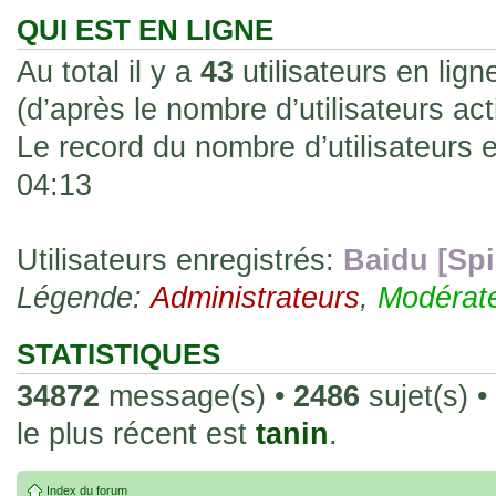
les rend faciles à manipuler et à collec
QUI EST EN LIGNE
sur l'authenticité ou la qualité de votre
Au total il y a
43
utilisateurs en ligne
avec d'autres cartes de la même série 
(d’après le nombre d’utilisateurs ac
collectionneurs. Mais en règle générale,
Le record du nombre d’utilisateurs 
fait normal pour ce type de carte.
04:13
26 Déc 2023, 13:46
Répoinse tardive Tomacoco
par
gogeta59
»
acheter une réédition de cette Hondan ?
Utilisateurs enregistrés:
Baidu [Spi
Légende:
02 Juin 2023, 14:17
Administrateurs
,
Modérat
Bonjour j'ai commandé la
par
Tomacoco
»
20 , je trouve la carte vraiment très fin
STATISTIQUES
collection les carte sont censées être c
34872
message(s) •
2486
sujet(s) •
24 Oct 2022, 13:37
le plus récent est
tanin
.
Bonjour ! Je suis actuellem
par
Em_chibi
»
de Lucy de Cyberpunk : Edgerunners. Av
Index du forum