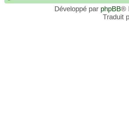
commander, je voulais savoir si les site
Développé par
phpBB
® 
et Favor GK sont fiables et sécures ? C’
Traduit 
commanderai une statue sur internet et 
sites malhonnêtes (arnaques, contrefaço
pour votre aide et vos conseils !
18 Oct 2022, 03:14
backside
par
LuuTrongTien
»
14 Oct 2022, 19:23
Bonsoir recherche que
par
loloCARDASS
»
série dragon super et grand combat
21 Aoû 2022, 16:52
merci
par
KBR82
»
21 Aoû 2022, 16:52
Bonjour , j'ai une carte don j
par
KBR82
»
collection n206 représentent sangoku et 