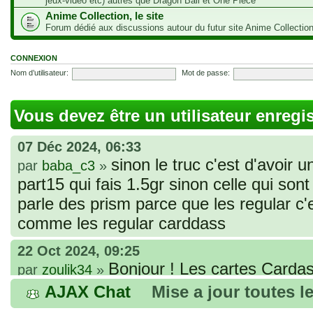
jeux-vidéo etc) autres que Dragon Ball et One Piece
Anime Collection, le site
Forum dédié aux discussions autour du futur site Anime Collectio
CONNEXION
Nom d’utilisateur:
Mot de passe:
Vous devez être un utilisateur enregi
07 Déc 2024, 06:33
sinon le truc c'est d'avoir u
par
baba_c3
»
part15 qui fais 1.5gr sinon celle qui sont 
parle des prism parce que les regular c
comme les regular carddass
22 Oct 2024, 09:25
Bonjour ! Les cartes Cardas
par
zoulik34
»
que vous avez commandées, sont génér
AJAX Chat
Mise a jour toutes l
fines et souples. Cela fait partie de leur