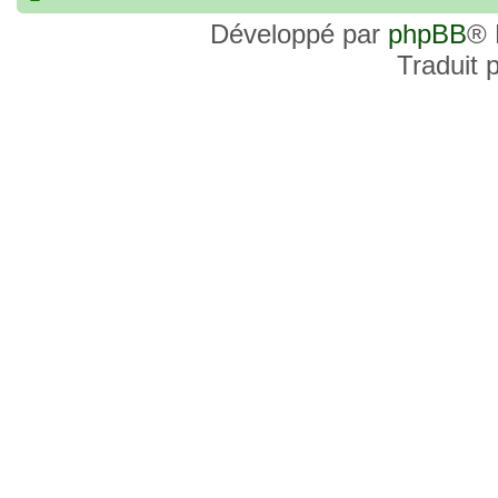
commander, je voulais savoir si les site
Développé par
phpBB
® 
et Favor GK sont fiables et sécures ? C’
Traduit 
commanderai une statue sur internet et 
sites malhonnêtes (arnaques, contrefaço
pour votre aide et vos conseils !
18 Oct 2022, 03:14
backside
par
LuuTrongTien
»
14 Oct 2022, 19:23
Bonsoir recherche que
par
loloCARDASS
»
série dragon super et grand combat
21 Aoû 2022, 16:52
merci
par
KBR82
»
21 Aoû 2022, 16:52
Bonjour , j'ai une carte don j
par
KBR82
»
collection n206 représentent sangoku et 