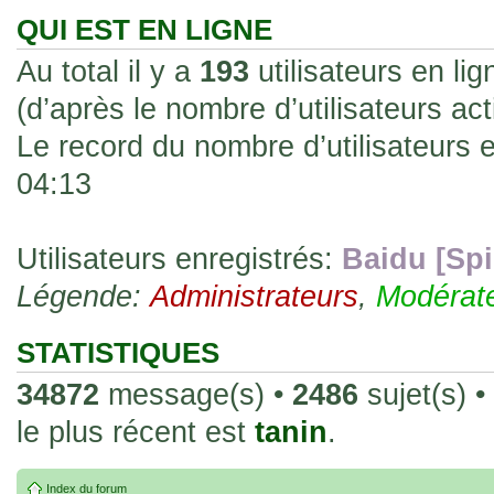
les rend faciles à manipuler et à collec
QUI EST EN LIGNE
sur l'authenticité ou la qualité de votre
Au total il y a
193
utilisateurs en lig
avec d'autres cartes de la même série 
(d’après le nombre d’utilisateurs ac
collectionneurs. Mais en règle générale,
Le record du nombre d’utilisateurs 
fait normal pour ce type de carte.
04:13
26 Déc 2023, 13:46
Répoinse tardive Tomacoco
par
gogeta59
»
acheter une réédition de cette Hondan ?
Utilisateurs enregistrés:
Baidu [Spi
Légende:
02 Juin 2023, 14:17
Administrateurs
,
Modérat
Bonjour j'ai commandé la
par
Tomacoco
»
20 , je trouve la carte vraiment très fin
STATISTIQUES
collection les carte sont censées être c
34872
message(s) •
2486
sujet(s) •
24 Oct 2022, 13:37
le plus récent est
tanin
.
Bonjour ! Je suis actuellem
par
Em_chibi
»
de Lucy de Cyberpunk : Edgerunners. Av
Index du forum