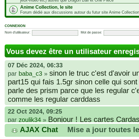
jeux-vidéo etc) autres que Dragon Ball et One Piece
Anime Collection, le site
Forum dédié aux discussions autour du futur site Anime Collectio
CONNEXION
Nom d’utilisateur:
Mot de passe:
Vous devez être un utilisateur enregi
07 Déc 2024, 06:33
sinon le truc c'est d'avoir u
par
baba_c3
»
part15 qui fais 1.5gr sinon celle qui sont 
parle des prism parce que les regular c
comme les regular carddass
22 Oct 2024, 09:25
Bonjour ! Les cartes Cardas
par
zoulik34
»
que vous avez commandées, sont génér
AJAX Chat
Mise a jour toutes l
fines et souples. Cela fait partie de leur