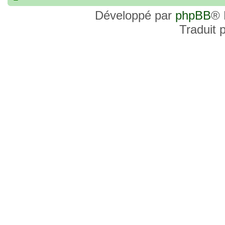
commander, je voulais savoir si les site
Développé par
phpBB
® 
et Favor GK sont fiables et sécures ? C’
Traduit 
commanderai une statue sur internet et 
sites malhonnêtes (arnaques, contrefaço
pour votre aide et vos conseils !
18 Oct 2022, 03:14
backside
par
LuuTrongTien
»
14 Oct 2022, 19:23
Bonsoir recherche que
par
loloCARDASS
»
série dragon super et grand combat
21 Aoû 2022, 16:52
merci
par
KBR82
»
21 Aoû 2022, 16:52
Bonjour , j'ai une carte don j
par
KBR82
»
collection n206 représentent sangoku et 