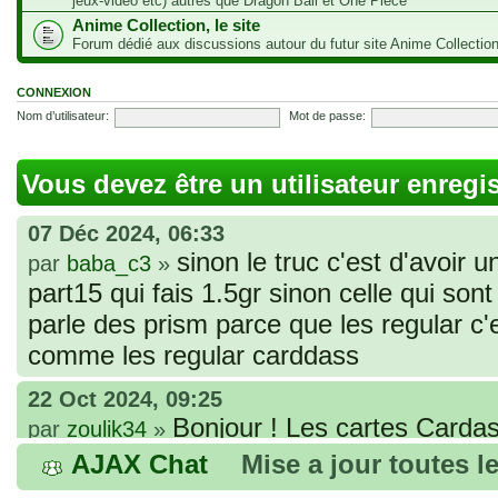
jeux-vidéo etc) autres que Dragon Ball et One Piece
Anime Collection, le site
Forum dédié aux discussions autour du futur site Anime Collectio
CONNEXION
Nom d’utilisateur:
Mot de passe:
Vous devez être un utilisateur enregi
07 Déc 2024, 06:33
sinon le truc c'est d'avoir u
par
baba_c3
»
part15 qui fais 1.5gr sinon celle qui sont 
parle des prism parce que les regular c
comme les regular carddass
22 Oct 2024, 09:25
Bonjour ! Les cartes Cardas
par
zoulik34
»
que vous avez commandées, sont génér
AJAX Chat
Mise a jour toutes l
fines et souples. Cela fait partie de leur