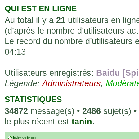
les rend faciles à manipuler et à collec
QUI EST EN LIGNE
sur l'authenticité ou la qualité de votre
Au total il y a
21
utilisateurs en ligne
avec d'autres cartes de la même série 
(d’après le nombre d’utilisateurs ac
collectionneurs. Mais en règle générale,
Le record du nombre d’utilisateurs 
fait normal pour ce type de carte.
04:13
26 Déc 2023, 13:46
Répoinse tardive Tomacoco
par
gogeta59
»
acheter une réédition de cette Hondan ?
Utilisateurs enregistrés:
Baidu [Spi
Légende:
02 Juin 2023, 14:17
Administrateurs
,
Modérat
Bonjour j'ai commandé la
par
Tomacoco
»
20 , je trouve la carte vraiment très fin
STATISTIQUES
collection les carte sont censées être c
34872
message(s) •
2486
sujet(s) •
24 Oct 2022, 13:37
le plus récent est
tanin
.
Bonjour ! Je suis actuellem
par
Em_chibi
»
de Lucy de Cyberpunk : Edgerunners. Av
Index du forum