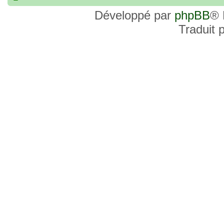
commander, je voulais savoir si les site
Développé par
phpBB
® 
et Favor GK sont fiables et sécures ? C’
Traduit 
commanderai une statue sur internet et 
sites malhonnêtes (arnaques, contrefaço
pour votre aide et vos conseils !
18 Oct 2022, 03:14
backside
par
LuuTrongTien
»
14 Oct 2022, 19:23
Bonsoir recherche que
par
loloCARDASS
»
série dragon super et grand combat
21 Aoû 2022, 16:52
merci
par
KBR82
»
21 Aoû 2022, 16:52
Bonjour , j'ai une carte don j
par
KBR82
»
collection n206 représentent sangoku et 