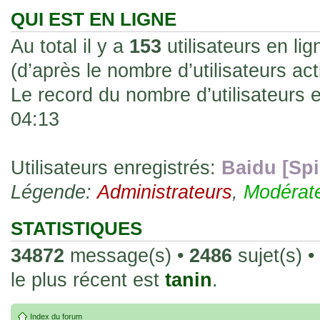
les rend faciles à manipuler et à collec
QUI EST EN LIGNE
sur l'authenticité ou la qualité de votre
Au total il y a
153
utilisateurs en lig
avec d'autres cartes de la même série 
(d’après le nombre d’utilisateurs ac
collectionneurs. Mais en règle générale,
Le record du nombre d’utilisateurs 
fait normal pour ce type de carte.
04:13
26 Déc 2023, 13:46
Répoinse tardive Tomacoco
par
gogeta59
»
acheter une réédition de cette Hondan ?
Utilisateurs enregistrés:
Baidu [Spi
Légende:
02 Juin 2023, 14:17
Administrateurs
,
Modérat
Bonjour j'ai commandé la
par
Tomacoco
»
20 , je trouve la carte vraiment très fin
STATISTIQUES
collection les carte sont censées être c
34872
message(s) •
2486
sujet(s) •
24 Oct 2022, 13:37
le plus récent est
tanin
.
Bonjour ! Je suis actuellem
par
Em_chibi
»
de Lucy de Cyberpunk : Edgerunners. Av
Index du forum