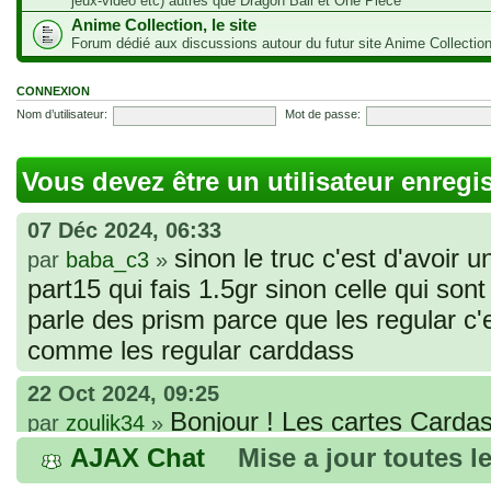
jeux-vidéo etc) autres que Dragon Ball et One Piece
Anime Collection, le site
Forum dédié aux discussions autour du futur site Anime Collectio
CONNEXION
Nom d’utilisateur:
Mot de passe:
Vous devez être un utilisateur enregi
07 Déc 2024, 06:33
sinon le truc c'est d'avoir u
par
baba_c3
»
part15 qui fais 1.5gr sinon celle qui sont 
parle des prism parce que les regular c
comme les regular carddass
22 Oct 2024, 09:25
Bonjour ! Les cartes Cardas
par
zoulik34
»
que vous avez commandées, sont génér
AJAX Chat
Mise a jour toutes l
fines et souples. Cela fait partie de leur