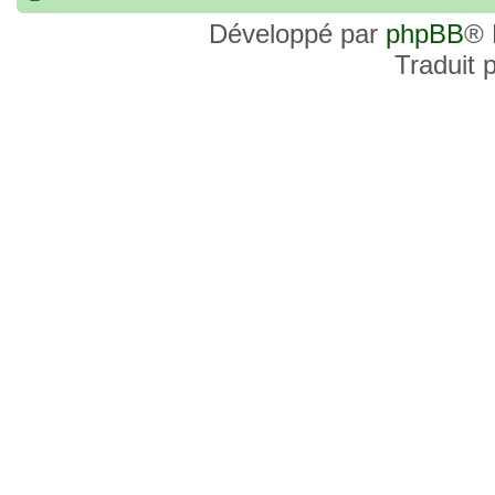
commander, je voulais savoir si les site
Développé par
phpBB
® 
et Favor GK sont fiables et sécures ? C’
Traduit 
commanderai une statue sur internet et 
sites malhonnêtes (arnaques, contrefaço
pour votre aide et vos conseils !
18 Oct 2022, 03:14
backside
par
LuuTrongTien
»
14 Oct 2022, 19:23
Bonsoir recherche que
par
loloCARDASS
»
série dragon super et grand combat
21 Aoû 2022, 16:52
merci
par
KBR82
»
21 Aoû 2022, 16:52
Bonjour , j'ai une carte don j
par
KBR82
»
collection n206 représentent sangoku et 