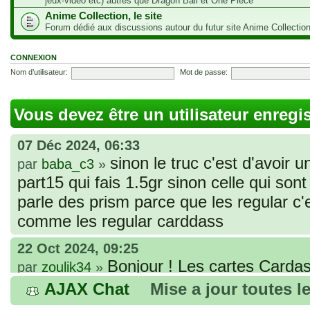
jeux-vidéo etc) autres que Dragon Ball et One Piece
Anime Collection, le site
Forum dédié aux discussions autour du futur site Anime Collectio
CONNEXION
Nom d’utilisateur:
Mot de passe:
Vous devez être un utilisateur enregi
07 Déc 2024, 06:33
sinon le truc c'est d'avoir u
par
baba_c3
»
part15 qui fais 1.5gr sinon celle qui sont 
parle des prism parce que les regular c
comme les regular carddass
22 Oct 2024, 09:25
Bonjour ! Les cartes Cardas
par
zoulik34
»
que vous avez commandées, sont génér
AJAX Chat
Mise a jour toutes l
fines et souples. Cela fait partie de leur