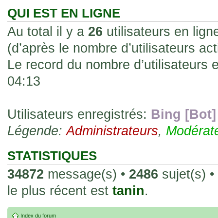
les rend faciles à manipuler et à collec
QUI EST EN LIGNE
sur l'authenticité ou la qualité de votre
Au total il y a
26
utilisateurs en ligne
avec d'autres cartes de la même série 
(d’après le nombre d’utilisateurs ac
collectionneurs. Mais en règle générale,
Le record du nombre d’utilisateurs 
fait normal pour ce type de carte.
04:13
26 Déc 2023, 13:46
Répoinse tardive Tomacoco
par
gogeta59
»
acheter une réédition de cette Hondan ?
Utilisateurs enregistrés:
Bing [Bot]
Légende:
02 Juin 2023, 14:17
Administrateurs
,
Modérat
Bonjour j'ai commandé la
par
Tomacoco
»
20 , je trouve la carte vraiment très fin
STATISTIQUES
collection les carte sont censées être c
34872
message(s) •
2486
sujet(s) •
24 Oct 2022, 13:37
le plus récent est
tanin
.
Bonjour ! Je suis actuellem
par
Em_chibi
»
de Lucy de Cyberpunk : Edgerunners. Av
Index du forum