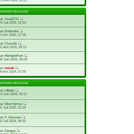
DERNIER MESSAGE
par
Jova0731
28 Juil 2026, 10:33
par
Emberfire
21 Avr 2026, 07:36
par
Chunzliu
01 Aoû 2026, 09:12
par
MidnightPoet
09 Juin 2026, 04:03
par
rastali
30 Avr 2024, 07:50
DERNIER MESSAGE
par
Lilidala
19 Juin 2026, 09:17
par
SilverSprout
01 Juil 2026, 02:25
par
P_Harusan
02 Juil 2026, 08:32
par
Zangya