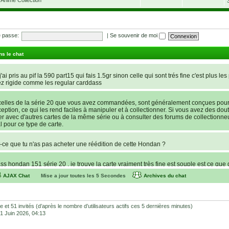
 passe:
|
Se souvenir de moi
ns le chat
'ai pris au pif la 590 part15 qui fais 1.5gr sinon celle qui sont trés fine c'est plus les
ez rigide comme les regular carddass
elles de la série 20 que vous avez commandées, sont généralement conçues pour ê
nception, ce qui les rend faciles à manipuler et à collectionner. Si vous avez des dout
rer avec d'autres cartes de la même série ou à consulter des forums de collectionne
l pour ce type de carte.
ce que tu n'as pas acheter une réédition de cette Hondan ?
s hondan 151 série 20 , je trouve la carte vraiment très fine est souple est ce que 
AJAX Chat
Mise a jour toutes les
5
Secondes
Archives du chat
recherche d’une statue de Lucy de Cyberpunk : Edgerunners. Avant de potentielleme
e store et Favor GK sont fiables et sécures ? C’est la première fois que je command
lhonnêtes (arnaques, contrefaçons, SAV inexistant, etc.) Merci pour votre aide et vos
ible et 51 invités (d’après le nombre d’utilisateurs actifs ces 5 dernières minutes)
 01 Juin 2026, 04:13