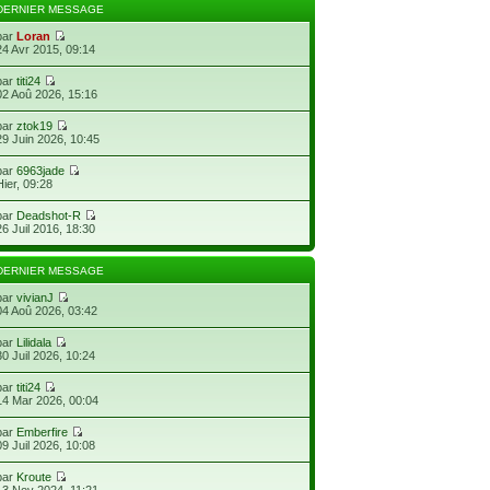
DERNIER MESSAGE
par
Loran
24 Avr 2015, 09:14
par
titi24
02 Aoû 2026, 15:16
par
ztok19
29 Juin 2026, 10:45
par
6963jade
Hier, 09:28
par
Deadshot-R
26 Juil 2016, 18:30
DERNIER MESSAGE
par
vivianJ
04 Aoû 2026, 03:42
par
Lilidala
30 Juil 2026, 10:24
par
titi24
14 Mar 2026, 00:04
par
Emberfire
09 Juil 2026, 10:08
par
Kroute
13 Nov 2024, 11:21