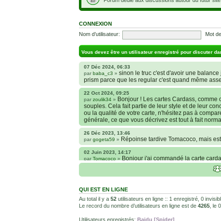
CONNEXION
Nom d’utilisateur:
Mot de
Vous devez être un utilisateur enregistré pour discuter da
07 Déc 2024, 06:33
sinon le truc c'est d'avoir une balance j
par
baba_c3
»
prism parce que les regular c'est quand même ass
22 Oct 2024, 09:25
Bonjour ! Les cartes Cardass, comme c
par
zoulik34
»
souples. Cela fait partie de leur style et de leur co
ou la qualité de votre carte, n'hésitez pas à compa
générale, ce que vous décrivez est tout à fait norma
26 Déc 2023, 13:46
Répoinse tardive Tomacoco, mais est-
par
gogeta59
»
02 Juin 2023, 14:17
Bonjour j'ai commandé la carte cardas
par
Tomacoco
»
carte sont censées être comme je la décrit ?
24 Oct 2022, 13:37
Bonjour ! Je suis actuellement à la 
par
Em_chibi
»
QUI EST EN LIGNE
voulais savoir si les sites Kaionation, Fanatic anim
internet et je sais qu’il y a énormément de sites ma
Au total il y a
52
utilisateurs en ligne :: 1 enregistré, 0 invis
Le record du nombre d’utilisateurs en ligne est de
4265
, le
18 Oct 2022, 03:14
backside
par
LuuTrongTien
»
Utilisateurs enregistrés:
Baidu [Spider]