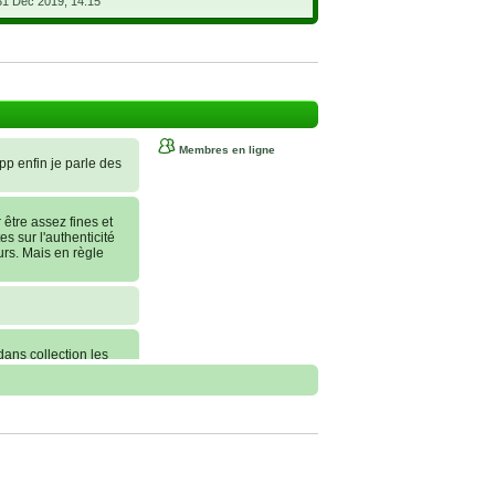
31 Déc 2019, 14:15
Membres en ligne
 pp enfin je parle des
tre assez fines et
es sur l'authenticité
urs. Mais en règle
dans collection les
nt commander, je
erai une statue sur
 conseils !