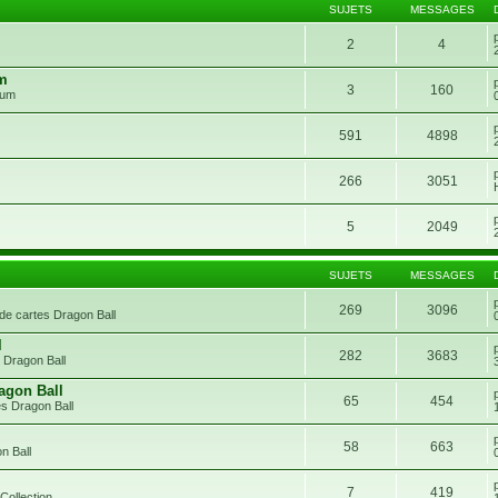
SUJETS
MESSAGES
2
4
um
3
160
rum
591
4898
266
3051
5
2049
SUJETS
MESSAGES
269
3096
de cartes Dragon Ball
l
282
3683
 Dragon Ball
agon Ball
65
454
s Dragon Ball
58
663
n Ball
7
419
Collection