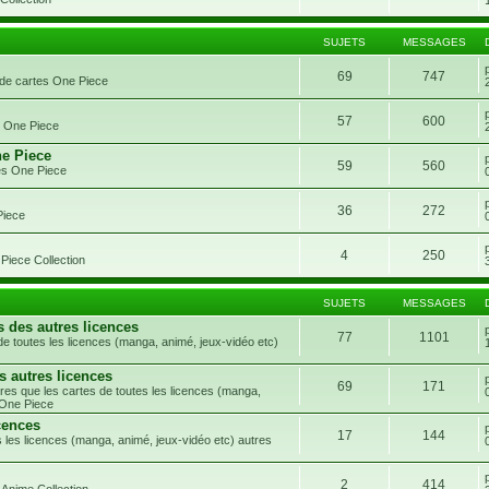
SUJETS
MESSAGES
69
747
 de cartes One Piece
57
600
s One Piece
ne Piece
59
560
es One Piece
36
272
Piece
4
250
Piece Collection
SUJETS
MESSAGES
s des autres licences
77
1101
e toutes les licences (manga, animé, jeux-vidéo etc)
s autres licences
69
171
res que les cartes de toutes les licences (manga,
 One Piece
cences
17
144
 les licences (manga, animé, jeux-vidéo etc) autres
2
414
 Anime Collection