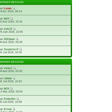
DERNIER MESSAGE
par
Loran
24 Avr 2015, 09:14
par
titi24
02 Aoû 2026, 15:16
par
ztok19
29 Juin 2026, 10:45
par
6963jade
06 Aoû 2026, 09:28
par
Deadshot-R
26 Juil 2016, 18:30
DERNIER MESSAGE
par
vivianJ
04 Aoû 2026, 03:42
par
Lilidala
30 Juil 2026, 10:24
par
titi24
14 Mar 2026, 00:04
par
Emberfire
09 Juil 2026, 10:08
par
Kroute
13 Nov 2024, 11:21