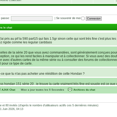
 passe:
|
Se souvenir de moi
ns le chat
'ai pris au pif la 590 part15 qui fais 1.5gr sinon celle qui sont trés fine c'est plus les
ez rigide comme les regular carddass
elles de la série 20 que vous avez commandées, sont généralement conçues pour ê
nception, ce qui les rend faciles à manipuler et à collectionner. Si vous avez des dout
rer avec d'autres cartes de la même série ou à consulter des forums de collectionne
l pour ce type de carte.
ce que tu n'as pas acheter une réédition de cette Hondan ?
s hondan 151 série 20 , je trouve la carte vraiment très fine est souple est ce que 
AJAX Chat
Mise a jour toutes les
5
Secondes
Archives du chat
recherche d’une statue de Lucy de Cyberpunk : Edgerunners. Avant de potentielleme
e store et Favor GK sont fiables et sécures ? C’est la première fois que je command
lhonnêtes (arnaques, contrefaçons, SAV inexistant, etc.) Merci pour votre aide et vos
ible et 80 invités (d’après le nombre d’utilisateurs actifs ces 5 dernières minutes)
 01 Juin 2026, 04:13