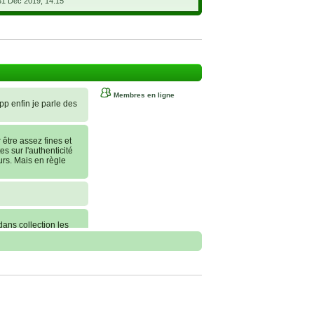
31 Déc 2019, 14:15
Membres en ligne
 pp enfin je parle des
tre assez fines et
es sur l'authenticité
urs. Mais en règle
dans collection les
nt commander, je
erai une statue sur
 conseils !