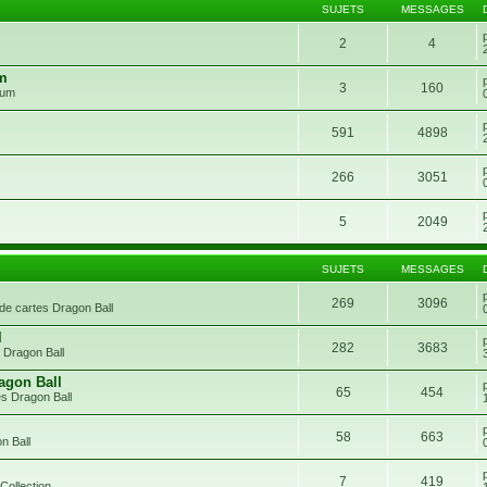
SUJETS
MESSAGES
2
4
um
3
160
rum
591
4898
266
3051
5
2049
SUJETS
MESSAGES
269
3096
de cartes Dragon Ball
l
282
3683
 Dragon Ball
agon Ball
65
454
s Dragon Ball
58
663
n Ball
7
419
Collection