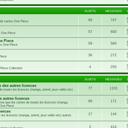
SUJETS
MESSAGES
69
747
 de cartes One Piece
57
600
s One Piece
ne Piece
59
560
es One Piece
36
272
Piece
4
250
Piece Collection
SUJETS
MESSAGES
s des autres licences
77
1101
e toutes les licences (manga, animé, jeux-vidéo etc)
s autres licences
69
171
res que les cartes de toutes les licences (manga,
 One Piece
cences
17
144
 les licences (manga, animé, jeux-vidéo etc) autres
2
414
 Anime Collection