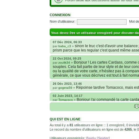
CONNEXION
Nom d’utilisateur:
Mot de
Vous devez être un utilisateur enregistré pour discuter da
07 Déc 2024, 06:33
sinon le truc c'est d'avoir une balance j
par
baba_c3
»
prism parce que les regular c'est quand même ass
22 Oct 2024, 09:25
Bonjour ! Les cartes Cardass, comme c
par
zoulik34
»
souples. Cela fait partie de leur style et de leur co
ou la qualité de votre carte, n'hésitez pas à compa
générale, ce que vous décrivez est tout à fait norma
26 Déc 2023, 13:46
Répoinse tardive Tomacoco, mais est-
par
gogeta59
»
02 Juin 2023, 14:17
Bonjour j'ai commandé la carte cardas
par
Tomacoco
»
carte sont censées être comme je la décrit ?
24 Oct 2022, 13:37
Bonjour ! Je suis actuellement à la 
par
Em_chibi
»
QUI EST EN LIGNE
voulais savoir si les sites Kaionation, Fanatic anim
internet et je sais qu’il y a énormément de sites ma
Au total il y a
81
utilisateurs en ligne :: 1 enregistré, 0 invis
Le record du nombre d’utilisateurs en ligne est de
4265
, le
18 Oct 2022, 03:14
backside
par
LuuTrongTien
»
Utilisateurs enregistrés:
Baidu [Spider]