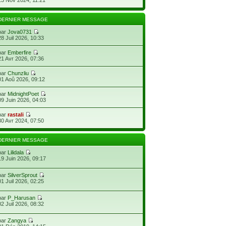
DERNIER MESSAGE
par
Jova0731
28 Juil 2026, 10:33
par
Emberfire
21 Avr 2026, 07:36
par
Chunzliu
01 Aoû 2026, 09:12
par
MidnightPoet
09 Juin 2026, 04:03
par
rastali
30 Avr 2024, 07:50
DERNIER MESSAGE
par
Lilidala
19 Juin 2026, 09:17
par
SilverSprout
01 Juil 2026, 02:25
par
P_Harusan
02 Juil 2026, 08:32
par
Zangya