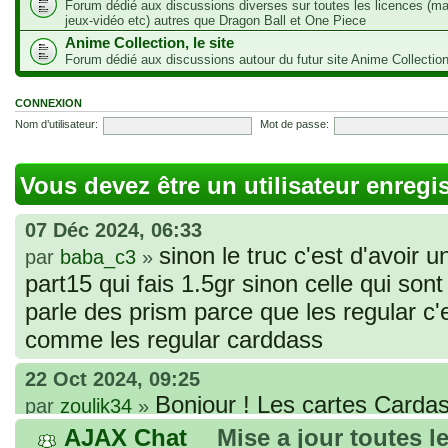
Forum dédié aux discussions diverses sur toutes les licences (m
jeux-vidéo etc) autres que Dragon Ball et One Piece
Anime Collection, le site
Forum dédié aux discussions autour du futur site Anime Collectio
CONNEXION
Nom d’utilisateur:
Mot de passe:
Vous devez être un utilisateur enregi
07 Déc 2024, 06:33
sinon le truc c'est d'avoir u
par
baba_c3
»
part15 qui fais 1.5gr sinon celle qui sont 
parle des prism parce que les regular c
comme les regular carddass
22 Oct 2024, 09:25
Bonjour ! Les cartes Cardas
par
zoulik34
»
que vous avez commandées, sont génér
AJAX Chat
Mise a jour toutes l