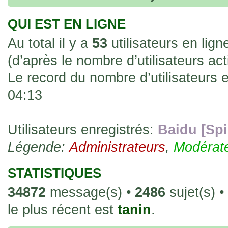
fines et souples. Cela fait partie de leur
les rend faciles à manipuler et à collec
QUI EST EN LIGNE
sur l'authenticité ou la qualité de votre
Au total il y a
53
utilisateurs en ligne
avec d'autres cartes de la même série 
(d’après le nombre d’utilisateurs ac
collectionneurs. Mais en règle générale,
Le record du nombre d’utilisateurs 
fait normal pour ce type de carte.
04:13
26 Déc 2023, 13:46
Répoinse tardive Tomacoco
par
gogeta59
»
acheter une réédition de cette Hondan ?
Utilisateurs enregistrés:
Baidu [Spi
Légende:
02 Juin 2023, 14:17
Administrateurs
,
Modérat
Bonjour j'ai commandé la
par
Tomacoco
»
20 , je trouve la carte vraiment très fin
STATISTIQUES
collection les carte sont censées être c
34872
message(s) •
2486
sujet(s) •
24 Oct 2022, 13:37
le plus récent est
tanin
.
Bonjour ! Je suis actuellem
par
Em_chibi
»