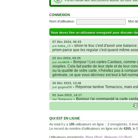
CONNEXION
Nom d’utilisateur:
Mot de
Vous devez être un utilisateur enregistré pour discuter da
07 Déc 2024, 06:33
sinon le truc c'est d'avoir une balance j
par
baba_c3
»
prism parce que les regular c'est quand même ass
22 Oct 2024, 09:25
Bonjour ! Les cartes Cardass, comme c
par
zoulik34
»
souples. Cela fait partie de leur style et de leur co
ou la qualité de votre carte, n'hésitez pas à compa
générale, ce que vous décrivez est tout à fait norma
26 Déc 2023, 13:46
Répoinse tardive Tomacoco, mais est-
par
gogeta59
»
02 Juin 2023, 14:17
Bonjour j'ai commandé la carte cardas
par
Tomacoco
»
carte sont censées être comme je la décrit ?
24 Oct 2022, 13:37
Bonjour ! Je suis actuellement à la 
par
Em_chibi
»
QUI EST EN LIGNE
voulais savoir si les sites Kaionation, Fanatic anim
internet et je sais qu’il y a énormément de sites ma
Au total il y a
185
utilisateurs en ligne :: 2 enregistrés, 0 inv
Le record du nombre d’utilisateurs en ligne est de
4265
, le
18 Oct 2022, 03:14
backside
par
LuuTrongTien
»
Utilisateurs enregistrés:
Bing [Bot]
,
Majestic-12 [Bot]