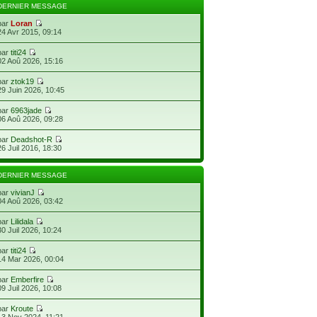
DERNIER MESSAGE
par
Loran
24 Avr 2015, 09:14
par
titi24
02 Aoû 2026, 15:16
par
ztok19
29 Juin 2026, 10:45
par
6963jade
06 Aoû 2026, 09:28
par
Deadshot-R
26 Juil 2016, 18:30
DERNIER MESSAGE
par
vivianJ
04 Aoû 2026, 03:42
par
Lilidala
30 Juil 2026, 10:24
par
titi24
14 Mar 2026, 00:04
par
Emberfire
09 Juil 2026, 10:08
par
Kroute
13 Nov 2024, 11:21