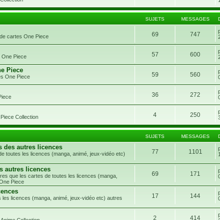
SUJETS
MESSAGES
69
747
 de cartes One Piece
57
600
s One Piece
ne Piece
59
560
es One Piece
36
272
Piece
4
250
Piece Collection
SUJETS
MESSAGES
s des autres licences
77
1101
e toutes les licences (manga, animé, jeux-vidéo etc)
s autres licences
69
171
res que les cartes de toutes les licences (manga,
 One Piece
cences
17
144
 les licences (manga, animé, jeux-vidéo etc) autres
2
414
 Anime Collection