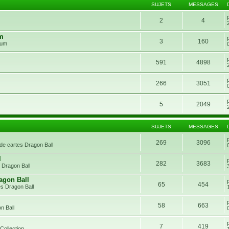
SUJETS
MESSAGES
2
4
um
3
160
rum
591
4898
266
3051
5
2049
SUJETS
MESSAGES
269
3096
de cartes Dragon Ball
l
282
3683
 Dragon Ball
agon Ball
65
454
s Dragon Ball
58
663
n Ball
7
419
Collection