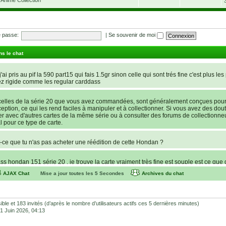
 passe:
|
Se souvenir de moi
ns le chat
'ai pris au pif la 590 part15 qui fais 1.5gr sinon celle qui sont trés fine c'est plus les
ez rigide comme les regular carddass
elles de la série 20 que vous avez commandées, sont généralement conçues pour ê
nception, ce qui les rend faciles à manipuler et à collectionner. Si vous avez des dout
rer avec d'autres cartes de la même série ou à consulter des forums de collectionne
l pour ce type de carte.
ce que tu n'as pas acheter une réédition de cette Hondan ?
s hondan 151 série 20 , je trouve la carte vraiment très fine est souple est ce que 
AJAX Chat
Mise a jour toutes les
5
Secondes
Archives du chat
recherche d’une statue de Lucy de Cyberpunk : Edgerunners. Avant de potentielleme
e store et Favor GK sont fiables et sécures ? C’est la première fois que je command
lhonnêtes (arnaques, contrefaçons, SAV inexistant, etc.) Merci pour votre aide et vos
isible et 183 invités (d’après le nombre d’utilisateurs actifs ces 5 dernières minutes)
 01 Juin 2026, 04:13