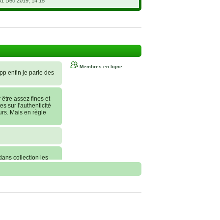
31 Déc 2019, 14:15
Membres en ligne
 pp enfin je parle des
tre assez fines et
es sur l'authenticité
urs. Mais en règle
dans collection les
nt commander, je
erai une statue sur
 conseils !