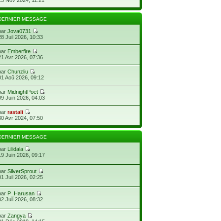
DERNIER MESSAGE
par
Jova0731
28 Juil 2026, 10:33
par
Emberfire
21 Avr 2026, 07:36
par
Chunzliu
01 Aoû 2026, 09:12
par
MidnightPoet
09 Juin 2026, 04:03
par
rastali
30 Avr 2024, 07:50
DERNIER MESSAGE
par
Lilidala
19 Juin 2026, 09:17
par
SilverSprout
01 Juil 2026, 02:25
par
P_Harusan
02 Juil 2026, 08:32
par
Zangya