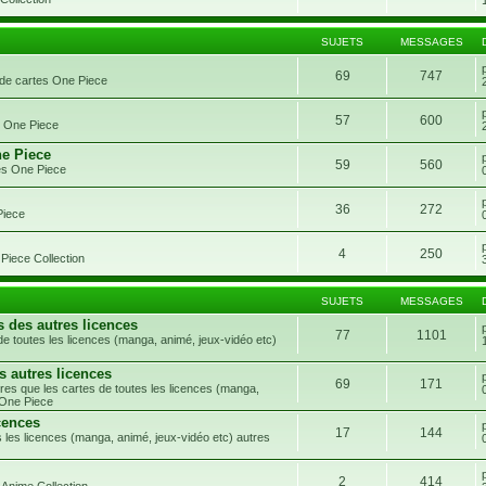
SUJETS
MESSAGES
69
747
 de cartes One Piece
57
600
s One Piece
ne Piece
59
560
es One Piece
36
272
Piece
4
250
Piece Collection
SUJETS
MESSAGES
s des autres licences
77
1101
e toutes les licences (manga, animé, jeux-vidéo etc)
s autres licences
69
171
res que les cartes de toutes les licences (manga,
 One Piece
cences
17
144
 les licences (manga, animé, jeux-vidéo etc) autres
2
414
 Anime Collection