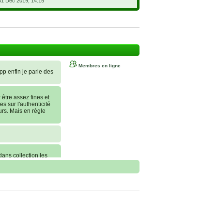
31 Déc 2019, 14:15
Membres en ligne
 pp enfin je parle des
tre assez fines et
es sur l'authenticité
urs. Mais en règle
dans collection les
nt commander, je
erai une statue sur
 conseils !