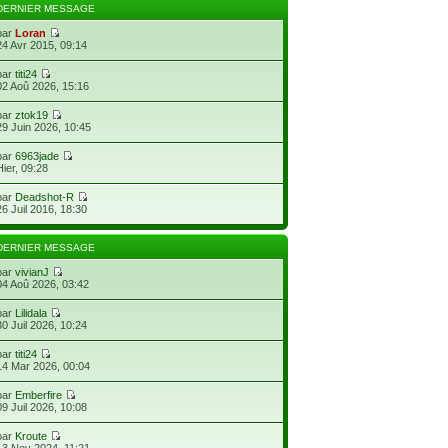
DERNIER MESSAGE
par
Loran
24 Avr 2015, 09:14
par
titi24
02 Aoû 2026, 15:16
par
ztok19
29 Juin 2026, 10:45
par
6963jade
Hier, 09:28
par
Deadshot-R
26 Juil 2016, 18:30
DERNIER MESSAGE
par
vivianJ
04 Aoû 2026, 03:42
par
Lilidala
30 Juil 2026, 10:24
par
titi24
14 Mar 2026, 00:04
par
Emberfire
09 Juil 2026, 10:08
par
Kroute
13 Nov 2024, 11:21