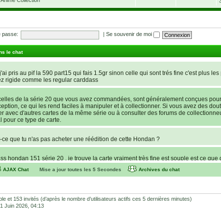
 passe:
|
Se souvenir de moi
ns le chat
'ai pris au pif la 590 part15 qui fais 1.5gr sinon celle qui sont trés fine c'est plus les
ez rigide comme les regular carddass
elles de la série 20 que vous avez commandées, sont généralement conçues pour ê
nception, ce qui les rend faciles à manipuler et à collectionner. Si vous avez des dout
rer avec d'autres cartes de la même série ou à consulter des forums de collectionne
l pour ce type de carte.
ce que tu n'as pas acheter une réédition de cette Hondan ?
s hondan 151 série 20 , je trouve la carte vraiment très fine est souple est ce que 
AJAX Chat
Mise a jour toutes les
5
Secondes
Archives du chat
recherche d’une statue de Lucy de Cyberpunk : Edgerunners. Avant de potentielleme
e store et Favor GK sont fiables et sécures ? C’est la première fois que je command
lhonnêtes (arnaques, contrefaçons, SAV inexistant, etc.) Merci pour votre aide et vos
sible et 153 invités (d’après le nombre d’utilisateurs actifs ces 5 dernières minutes)
 01 Juin 2026, 04:13