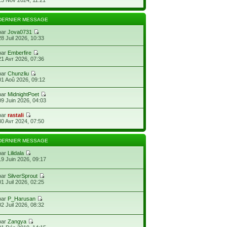
DERNIER MESSAGE
par
Jova0731
28 Juil 2026, 10:33
par
Emberfire
21 Avr 2026, 07:36
par
Chunzliu
01 Aoû 2026, 09:12
par
MidnightPoet
09 Juin 2026, 04:03
par
rastali
30 Avr 2024, 07:50
DERNIER MESSAGE
par
Lilidala
19 Juin 2026, 09:17
par
SilverSprout
01 Juil 2026, 02:25
par
P_Harusan
02 Juil 2026, 08:32
par
Zangya