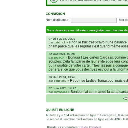
CONNEXION
Nom d’utilisateur:
Mot de
Vous devez être un utilisateur enregistré pour discuter da
07 Déc 2024, 06:33
sinon le truc c'est d'avoir une balance j
par
baba_c3
»
prism parce que les regular c'est quand même ass
22 Oct 2024, 09:25
Bonjour ! Les cartes Cardass, comme c
par
zoulik34
»
souples. Cela fait partie de leur style et de leur co
ou la qualité de votre carte, n'hésitez pas à compa
générale, ce que vous décrivez est tout à fait norma
26 Déc 2023, 13:46
Répoinse tardive Tomacoco, mais est-
par
gogeta59
»
02 Juin 2023, 14:17
Bonjour j'ai commandé la carte cardas
par
Tomacoco
»
carte sont censées être comme je la décrit ?
24 Oct 2022, 13:37
Bonjour ! Je suis actuellement à la 
par
Em_chibi
»
QUI EST EN LIGNE
voulais savoir si les sites Kaionation, Fanatic anim
internet et je sais qu’il y a énormément de sites ma
Au total il y a
154
utilisateurs en ligne :: 1 enregistré, 0 invi
Le record du nombre d’utilisateurs en ligne est de
4265
, le
18 Oct 2022, 03:14
backside
par
LuuTrongTien
»
Utilisateurs enregistrés:
Baidu [Spider]