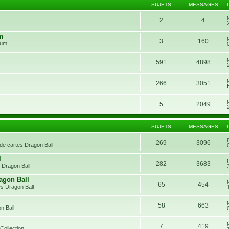
SUJETS
MESSAGES
2
4
um
3
160
rum
591
4898
266
3051
5
2049
SUJETS
MESSAGES
269
3096
de cartes Dragon Ball
l
282
3683
 Dragon Ball
agon Ball
65
454
s Dragon Ball
58
663
n Ball
7
419
Collection