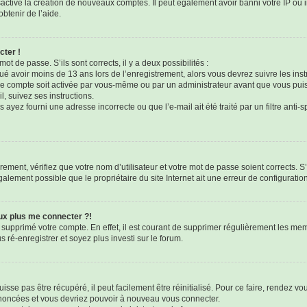
sactivé la création de nouveaux comptes. Il peut également avoir banni votre IP ou i
btenir de l’aide.
cter !
mot de passe. S’ils sont corrects, il y a deux possibilités :
qué avoir moins de 13 ans lors de l’enregistrement, alors vous devrez suivre les ins
e compte soit activée par vous-même ou par un administrateur avant que vous puis
l, suivez ses instructions.
 ayez fourni une adresse incorrecte ou que l’e-mail ait été traité par un filtre anti-
ement, vérifiez que votre nom d’utilisateur et votre mot de passe soient corrects. S’
galement possible que le propriétaire du site Internet ait une erreur de configuration 
eux plus me connecter ?!
u supprimé votre compte. En effet, il est courant de supprimer régulièrement les mem
 ré-enregistrer et soyez plus investi sur le forum.
sse pas être récupéré, il peut facilement être réinitialisé. Pour ce faire, rendez v
 énoncées et vous devriez pouvoir à nouveau vous connecter.