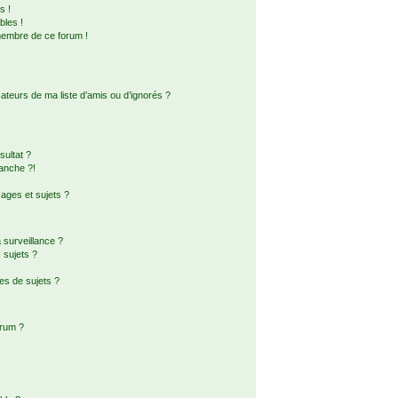
s !
bles !
membre de ce forum !
ateurs de ma liste d’amis ou d’ignorés ?
ultat ?
anche ?!
ges et sujets ?
a surveillance ?
 sujets ?
es de sujets ?
orum ?