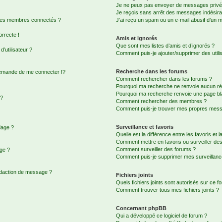
Je ne peux pas envoyer de messages privé
Je reçois sans arrêt des messages indésira
 des membres connectés ?
J’ai reçu un spam ou un e-mail abusif d’un 
orrecte !
Amis et ignorés
Que sont mes listes d’amis et d’ignorés ?
’utilisateur ?
Comment puis-je ajouter/supprimer des utilis
Recherche dans les forums
emande de me connecter !?
Comment rechercher dans les forums ?
Pourquoi ma recherche ne renvoie aucun rés
Pourquoi ma recherche renvoie une page bl
 ?
Comment rechercher des membres ?
Comment puis-je trouver mes propres messa
Surveillance et favoris
dage ?
Quelle est la différence entre les favoris et l
Comment mettre en favoris ou surveiller des
Comment surveiller des forums ?
age ?
Comment puis-je supprimer mes surveillanc
édaction de message ?
Fichiers joints
Quels fichiers joints sont autorisés sur ce f
Comment trouver tous mes fichiers joints ?
Concernant phpBB
Qui a développé ce logiciel de forum ?