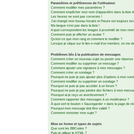
Paramètres et préférences de l’utilisateur
Comment modifier mes paramètres ?
Comment empêcher mon nom d’apparaître dans la liste
Les heures ne sont pas correctes !
J’ai changé mon fuseau horaire et l’heure est toujours inc
Ma langue n’est pas dans la liste !
A quoi correspondent les images à proximité de mon nom d
Comment puis-je afficher un avatar ?
Qu’est-ce que mon rang et comment le modifier ?
Lorsque je clique sur le lien
e-mail
d’un membre, on me d
Problèmes liés à la publication de messages
Comment créer un nouveau sujet ou poster une réponse
Comment modifier ou supprimer un message ?
Comment ajouter une signature à mes messages ?
Comment créer un sondage ?
Pourquoi ne puis-je pas ajouter plus d’options à mon son
Comment modifier ou supprimer un sondage ?
Pourquoi ne puis-je pas accéder à un forum ?
Pourquoi ne puis-je pas joindre des fichiers à mon mess
Pourquoi ai-je reçu un avertissement ?
Comment rapporter des messages à un modérateur ?
À quoi sert le bouton « Sauvegarder » dans la page de r
Pourquoi mon message doit être validé ?
Comment remonter mon sujet ?
Mise en forme et types de sujets
Que sont les BBCodes ?
Puis-je utiliser le HTML ?