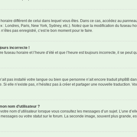
au horaire différent de celui dans lequel vous êtes. Dans ce cas, accédez au
panneau 
x : Londres, Paris, New York, Sydney, etc.). Notez que la modification du fuseau h
’êtes pas enregistré, c’est le bon moment pour le faire.
jours incorrecte !
 fuseau horaire et l’heure d’été et que l’heure est toujours incorrecte, il se peut q
r n’ait pas installé votre langue ou bien que personne n’ait encore traduit phpBB 
. Si elle n’existe pas, n’hésitez pas à créer et partager une nouvelle traduction. Vou
mon nom d’utilisateur ?
votre nom d’utilisateur lorsque vous consultez les messages d’un sujet. L’une d’el
 messages ou votre statut sur le forum. La seconde image, souvent plus grande, e