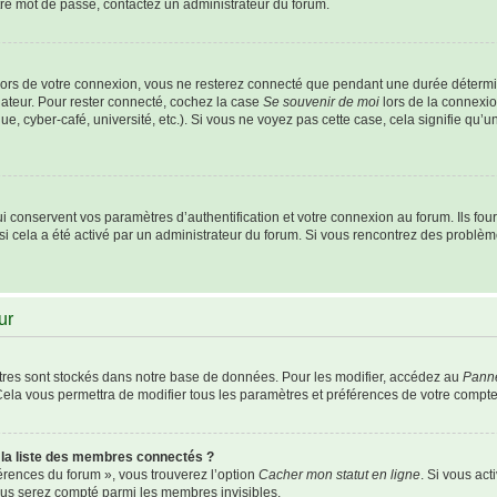
otre mot de passe, contactez un administrateur du forum.
ors de votre connexion, vous ne resterez connecté que pendant une durée détermi
nateur. Pour rester connecté, cochez la case
Se souvenir de moi
lors de la connexio
e, cyber-café, université, etc.). Si vous ne voyez pas cette case, cela signifie qu’
conservent vos paramètres d’authentification et votre connexion au forum. Ils fourn
 si cela a été activé par un administrateur du forum. Si vous rencontrez des probl
ur
res sont stockés dans notre base de données. Pour les modifier, accédez au
Panne
Cela vous permettra de modifier tous les paramètres et préférences de votre compte
a liste des membres connectés ?
férences du forum », vous trouverez l’option
Cacher mon statut en ligne
. Si vous act
us serez compté parmi les membres invisibles.