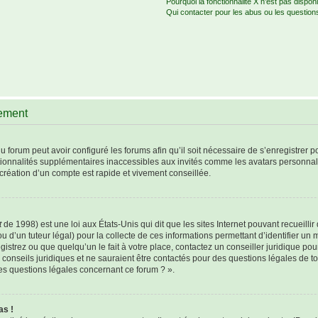
Pourquoi la fonctionnalité X n’est pas disponi
Qui contacter pour les abus ou les question
rement
u forum peut avoir configuré les forums afin qu’il soit nécessaire de s’enregistrer 
tionnalités supplémentaires inaccessibles aux invités comme les avatars personnali
création d’un compte est rapide et vivement conseillée.
t
de 1998) est une loi aux États-Unis qui dit que les sites Internet pouvant recueill
u d’un tuteur légal) pour la collecte de ces informations permettant d’identifier un
istrez ou que quelqu’un le fait à votre place, contactez un conseiller juridique po
 conseils juridiques et ne sauraient être contactés pour des questions légales de t
les questions légales concernant ce forum ? ».
as !