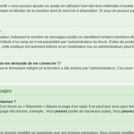
rofil » vous pouvez ajouter un avatar en utilisant l’une des trois méthodes d’avatar 
atars et décider de la manière dont ils sont mis à disposition. Si vous ne pouvez pa
?
isateur, indiquent le nombre de messages postés ou identifient certains membres te
intitulé d’un rang car il est paramétré par l’administrateur du forum. Évitez de pos
s, cette pratique est rarement tolérée et un modérateur (ou un administrateur) peut
on me demande de me connecter !?
le formulaire intégré (si la fonction a été activée par l’administrateur). Ceci pour 
ssages
réponse ?
’un forum ou « Répondre » depuis la page d’un sujet. Il se peut que vous ayez be
de page des forums, exemple : Vous
pouvez
poster de nouveaux sujets, Vous
pouvez
s ne pouvez modifier ou supprimer que vos propres messages. Vous pouvez modifie