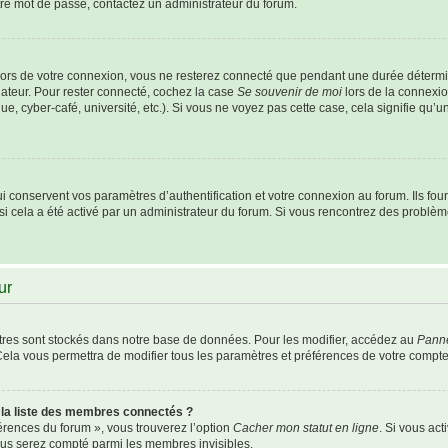
otre mot de passe, contactez un administrateur du forum.
ors de votre connexion, vous ne resterez connecté que pendant une durée détermi
nateur. Pour rester connecté, cochez la case
Se souvenir de moi
lors de la connexio
e, cyber-café, université, etc.). Si vous ne voyez pas cette case, cela signifie qu’
conservent vos paramètres d’authentification et votre connexion au forum. Ils fourn
 si cela a été activé par un administrateur du forum. Si vous rencontrez des probl
ur
res sont stockés dans notre base de données. Pour les modifier, accédez au
Panne
Cela vous permettra de modifier tous les paramètres et préférences de votre compte
a liste des membres connectés ?
férences du forum », vous trouverez l’option
Cacher mon statut en ligne
. Si vous act
us serez compté parmi les membres invisibles.