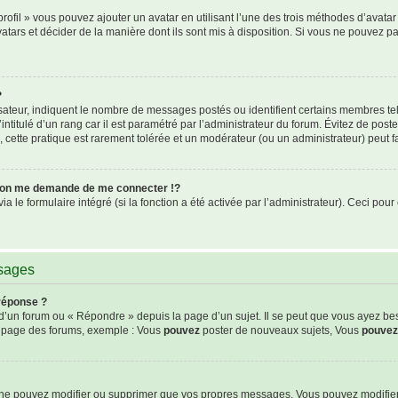
rofil » vous pouvez ajouter un avatar en utilisant l’une des trois méthodes d’avatar 
atars et décider de la manière dont ils sont mis à disposition. Si vous ne pouvez pa
?
isateur, indiquent le nombre de messages postés ou identifient certains membres te
intitulé d’un rang car il est paramétré par l’administrateur du forum. Évitez de pos
s, cette pratique est rarement tolérée et un modérateur (ou un administrateur) peut
on me demande de me connecter !?
le formulaire intégré (si la fonction a été activée par l’administrateur). Ceci pour 
ssages
réponse ?
’un forum ou « Répondre » depuis la page d’un sujet. Il se peut que vous ayez be
de page des forums, exemple : Vous
pouvez
poster de nouveaux sujets, Vous
pouvez
s ne pouvez modifier ou supprimer que vos propres messages. Vous pouvez modifie