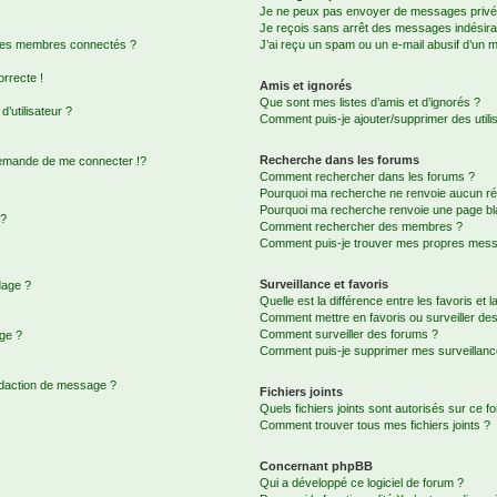
Je ne peux pas envoyer de messages privé
Je reçois sans arrêt des messages indésira
 des membres connectés ?
J’ai reçu un spam ou un e-mail abusif d’un 
orrecte !
Amis et ignorés
Que sont mes listes d’amis et d’ignorés ?
’utilisateur ?
Comment puis-je ajouter/supprimer des utilis
Recherche dans les forums
emande de me connecter !?
Comment rechercher dans les forums ?
Pourquoi ma recherche ne renvoie aucun rés
Pourquoi ma recherche renvoie une page bl
 ?
Comment rechercher des membres ?
Comment puis-je trouver mes propres messa
Surveillance et favoris
dage ?
Quelle est la différence entre les favoris et l
Comment mettre en favoris ou surveiller des
Comment surveiller des forums ?
age ?
Comment puis-je supprimer mes surveillanc
édaction de message ?
Fichiers joints
Quels fichiers joints sont autorisés sur ce f
Comment trouver tous mes fichiers joints ?
Concernant phpBB
Qui a développé ce logiciel de forum ?