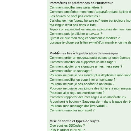
Paramètres et préférences de l’utilisateur
Comment modifier mes paramètres ?
Comment empêcher mon nom d’apparaître dans la liste
Les heures ne sont pas correctes !
J’ai changé mon fuseau horaire et l’heure est toujours inc
Ma langue n’est pas dans la liste !
A quoi correspondent les images à proximité de mon nom d
Comment puis-je afficher un avatar ?
Qu’est-ce que mon rang et comment le modifier ?
Lorsque je clique sur le lien
e-mail
d’un membre, on me d
Problèmes liés à la publication de messages
Comment créer un nouveau sujet ou poster une réponse
Comment modifier ou supprimer un message ?
Comment ajouter une signature à mes messages ?
Comment créer un sondage ?
Pourquoi ne puis-je pas ajouter plus d’options à mon son
Comment modifier ou supprimer un sondage ?
Pourquoi ne puis-je pas accéder à un forum ?
Pourquoi ne puis-je pas joindre des fichiers à mon mess
Pourquoi ai-je reçu un avertissement ?
Comment rapporter des messages à un modérateur ?
À quoi sert le bouton « Sauvegarder » dans la page de r
Pourquoi mon message doit être validé ?
Comment remonter mon sujet ?
Mise en forme et types de sujets
Que sont les BBCodes ?
Puis-je utiliser le HTML ?