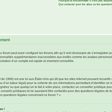
Pourquoi la fonctionnalité X n’est pas disponi
Qui contacter pour les abus ou les question
rement
u forum peut avoir configuré les forums afin qu’il soit nécessaire de s’enregistrer 
tionnalités supplémentaires inaccessibles aux invités comme les avatars personnali
création d’un compte est rapide et vivement conseillée.
t
de 1998) est une loi aux États-Unis qui dit que les sites Internet pouvant recueill
u d’un tuteur légal) pour la collecte de ces informations permettant d’identifier un
istrez ou que quelqu’un le fait à votre place, contactez un conseiller juridique po
 conseils juridiques et ne sauraient être contactés pour des questions légales de t
les questions légales concernant ce forum ? ».
as !