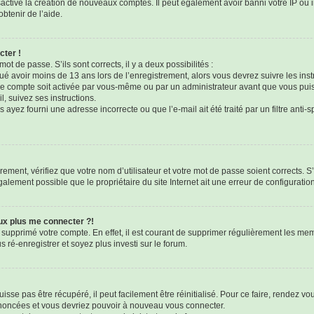
sactivé la création de nouveaux comptes. Il peut également avoir banni votre IP ou i
btenir de l’aide.
cter !
mot de passe. S’ils sont corrects, il y a deux possibilités :
qué avoir moins de 13 ans lors de l’enregistrement, alors vous devrez suivre les ins
e compte soit activée par vous-même ou par un administrateur avant que vous puis
l, suivez ses instructions.
 ayez fourni une adresse incorrecte ou que l’e-mail ait été traité par un filtre anti-
ement, vérifiez que votre nom d’utilisateur et votre mot de passe soient corrects. S’
galement possible que le propriétaire du site Internet ait une erreur de configuration 
eux plus me connecter ?!
u supprimé votre compte. En effet, il est courant de supprimer régulièrement les mem
 ré-enregistrer et soyez plus investi sur le forum.
sse pas être récupéré, il peut facilement être réinitialisé. Pour ce faire, rendez v
 énoncées et vous devriez pouvoir à nouveau vous connecter.