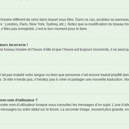
au horaire différent de celui dans lequel vous êtes. Dans ce cas, accédez au
panneau 
x : Londres, Paris, New York, Sydney, etc.). Notez que la modification du fuseau h
’êtes pas enregistré, c’est le bon moment pour le faire.
jours incorrecte !
 fuseau horaire et l’heure d’été et que l’heure est toujours incorrecte, il se peut q
r n’ait pas installé votre langue ou bien que personne n’ait encore traduit phpBB 
. Si elle n’existe pas, n’hésitez pas à créer et partager une nouvelle traduction. Vou
mon nom d’utilisateur ?
votre nom d’utilisateur lorsque vous consultez les messages d’un sujet. L’une d’el
 messages ou votre statut sur le forum. La seconde image, souvent plus grande, e