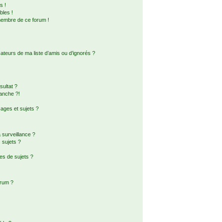
s !
bles !
membre de ce forum !
ateurs de ma liste d’amis ou d’ignorés ?
ultat ?
anche ?!
ges et sujets ?
a surveillance ?
 sujets ?
es de sujets ?
orum ?