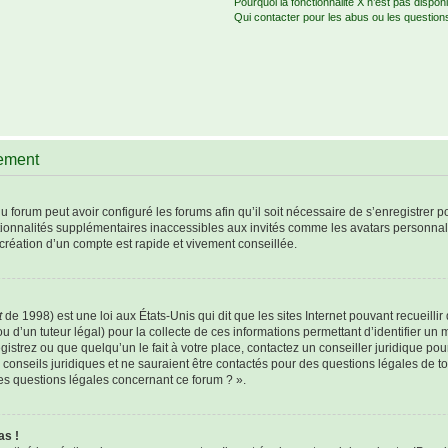
Pourquoi la fonctionnalité X n’est pas disponi
Qui contacter pour les abus ou les question
rement
u forum peut avoir configuré les forums afin qu’il soit nécessaire de s’enregistrer 
tionnalités supplémentaires inaccessibles aux invités comme les avatars personnali
création d’un compte est rapide et vivement conseillée.
t
de 1998) est une loi aux États-Unis qui dit que les sites Internet pouvant recueill
u d’un tuteur légal) pour la collecte de ces informations permettant d’identifier un
istrez ou que quelqu’un le fait à votre place, contactez un conseiller juridique po
 conseils juridiques et ne sauraient être contactés pour des questions légales de t
les questions légales concernant ce forum ? ».
as !