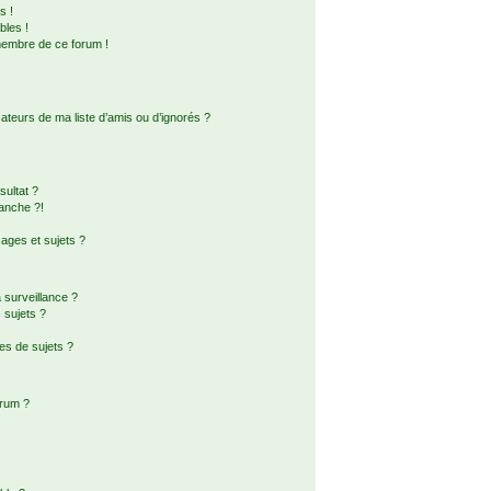
s !
bles !
membre de ce forum !
ateurs de ma liste d’amis ou d’ignorés ?
ultat ?
anche ?!
ges et sujets ?
a surveillance ?
 sujets ?
es de sujets ?
orum ?