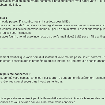
sactivé la création de nouveaux comptes. Il peut également avoir banni votre IP ou i
btenir de l’aide.
cter !
mot de passe. S’ils sont corrects, il y a deux possibilités :
qué avoir moins de 13 ans lors de l’enregistrement, alors vous devrez suivre les ins
e compte soit activée par vous-même ou par un administrateur avant que vous puis
l, suivez ses instructions.
 ayez fourni une adresse incorrecte ou que l’e-mail ait été traité par un filtre anti-
ement, vérifiez que votre nom d’utilisateur et votre mot de passe soient corrects. S’
galement possible que le propriétaire du site Internet ait une erreur de configuration 
eux plus me connecter ?!
u supprimé votre compte. En effet, il est courant de supprimer régulièrement les mem
 ré-enregistrer et soyez plus investi sur le forum.
sse pas être récupéré, il peut facilement être réinitialisé. Pour ce faire, rendez v
 énoncées et vous devriez pouvoir à nouveau vous connecter.