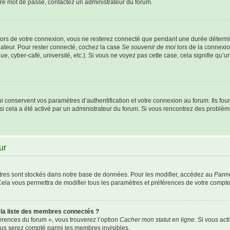
otre mot de passe, contactez un administrateur du forum.
ors de votre connexion, vous ne resterez connecté que pendant une durée détermi
nateur. Pour rester connecté, cochez la case
Se souvenir de moi
lors de la connexio
e, cyber-café, université, etc.). Si vous ne voyez pas cette case, cela signifie qu’
conservent vos paramètres d’authentification et votre connexion au forum. Ils fourn
 si cela a été activé par un administrateur du forum. Si vous rencontrez des probl
ur
res sont stockés dans notre base de données. Pour les modifier, accédez au
Panne
Cela vous permettra de modifier tous les paramètres et préférences de votre compte
a liste des membres connectés ?
férences du forum », vous trouverez l’option
Cacher mon statut en ligne
. Si vous act
us serez compté parmi les membres invisibles.