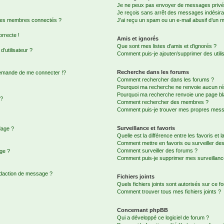
Je ne peux pas envoyer de messages privé
Je reçois sans arrêt des messages indésira
 des membres connectés ?
J’ai reçu un spam ou un e-mail abusif d’un 
orrecte !
Amis et ignorés
Que sont mes listes d’amis et d’ignorés ?
’utilisateur ?
Comment puis-je ajouter/supprimer des utilis
Recherche dans les forums
emande de me connecter !?
Comment rechercher dans les forums ?
Pourquoi ma recherche ne renvoie aucun rés
Pourquoi ma recherche renvoie une page bl
 ?
Comment rechercher des membres ?
Comment puis-je trouver mes propres messa
Surveillance et favoris
dage ?
Quelle est la différence entre les favoris et l
Comment mettre en favoris ou surveiller des
Comment surveiller des forums ?
age ?
Comment puis-je supprimer mes surveillanc
édaction de message ?
Fichiers joints
Quels fichiers joints sont autorisés sur ce f
Comment trouver tous mes fichiers joints ?
Concernant phpBB
Qui a développé ce logiciel de forum ?