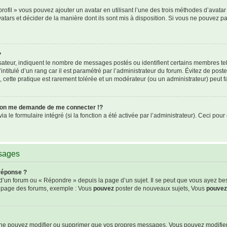
rofil » vous pouvez ajouter un avatar en utilisant l’une des trois méthodes d’avatar 
atars et décider de la manière dont ils sont mis à disposition. Si vous ne pouvez pa
?
isateur, indiquent le nombre de messages postés ou identifient certains membres te
intitulé d’un rang car il est paramétré par l’administrateur du forum. Évitez de pos
s, cette pratique est rarement tolérée et un modérateur (ou un administrateur) peut
on me demande de me connecter !?
le formulaire intégré (si la fonction a été activée par l’administrateur). Ceci pour 
ssages
réponse ?
’un forum ou « Répondre » depuis la page d’un sujet. Il se peut que vous ayez be
de page des forums, exemple : Vous
pouvez
poster de nouveaux sujets, Vous
pouvez
s ne pouvez modifier ou supprimer que vos propres messages. Vous pouvez modifie