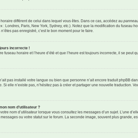
au horaire différent de celui dans lequel vous êtes. Dans ce cas, accédez au
panneau 
x : Londres, Paris, New York, Sydney, etc.). Notez que la modification du fuseau h
’êtes pas enregistré, c’est le bon moment pour le faire.
jours incorrecte !
 fuseau horaire et l’heure d’été et que l’heure est toujours incorrecte, il se peut q
r n’ait pas installé votre langue ou bien que personne n’ait encore traduit phpBB 
. Si elle n’existe pas, n’hésitez pas à créer et partager une nouvelle traduction. Vou
mon nom d’utilisateur ?
votre nom d’utilisateur lorsque vous consultez les messages d’un sujet. L’une d’el
 messages ou votre statut sur le forum. La seconde image, souvent plus grande, e