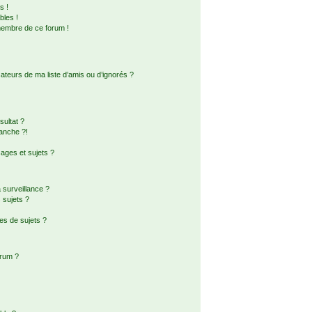
s !
bles !
membre de ce forum !
ateurs de ma liste d’amis ou d’ignorés ?
ultat ?
anche ?!
ges et sujets ?
a surveillance ?
 sujets ?
es de sujets ?
orum ?