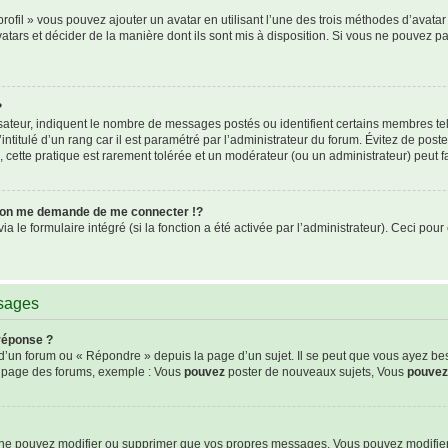
rofil » vous pouvez ajouter un avatar en utilisant l’une des trois méthodes d’avatar 
atars et décider de la manière dont ils sont mis à disposition. Si vous ne pouvez pa
?
isateur, indiquent le nombre de messages postés ou identifient certains membres te
intitulé d’un rang car il est paramétré par l’administrateur du forum. Évitez de pos
s, cette pratique est rarement tolérée et un modérateur (ou un administrateur) peut
on me demande de me connecter !?
le formulaire intégré (si la fonction a été activée par l’administrateur). Ceci pour 
ssages
réponse ?
’un forum ou « Répondre » depuis la page d’un sujet. Il se peut que vous ayez be
de page des forums, exemple : Vous
pouvez
poster de nouveaux sujets, Vous
pouvez
s ne pouvez modifier ou supprimer que vos propres messages. Vous pouvez modifie