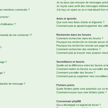
Je ne peux pas envoyer de messages privé
Je reçois sans arrêt des messages indésira
 des membres connectés ?
J’ai reçu un spam ou un e-mail abusif d’un 
orrecte !
Amis et ignorés
Que sont mes listes d’amis et d’ignorés ?
’utilisateur ?
Comment puis-je ajouter/supprimer des utilis
Recherche dans les forums
emande de me connecter !?
Comment rechercher dans les forums ?
Pourquoi ma recherche ne renvoie aucun rés
Pourquoi ma recherche renvoie une page bl
 ?
Comment rechercher des membres ?
Comment puis-je trouver mes propres messa
Surveillance et favoris
dage ?
Quelle est la différence entre les favoris et l
Comment mettre en favoris ou surveiller des
Comment surveiller des forums ?
age ?
Comment puis-je supprimer mes surveillanc
édaction de message ?
Fichiers joints
Quels fichiers joints sont autorisés sur ce f
Comment trouver tous mes fichiers joints ?
Concernant phpBB
Qui a développé ce logiciel de forum ?