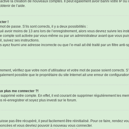
sactivé la création de nouveaux comptes. Il peut également avoir banni votre IP ou i
btenir de l’aide.
cter !
mot de passe. S’ils sont corrects, il y a deux possibilités :
qué avoir moins de 13 ans lors de l’enregistrement, alors vous devrez suivre les ins
e compte soit activée par vous-même ou par un administrateur avant que vous puis
l, suivez ses instructions.
 ayez fourni une adresse incorrecte ou que l’e-mail ait été traité par un filtre anti-
ement, vérifiez que votre nom d’utilisateur et votre mot de passe soient corrects. S’
galement possible que le propriétaire du site Internet ait une erreur de configuration 
eux plus me connecter ?!
u supprimé votre compte. En effet, il est courant de supprimer régulièrement les mem
 ré-enregistrer et soyez plus investi sur le forum.
sse pas être récupéré, il peut facilement être réinitialisé. Pour ce faire, rendez v
 énoncées et vous devriez pouvoir à nouveau vous connecter.