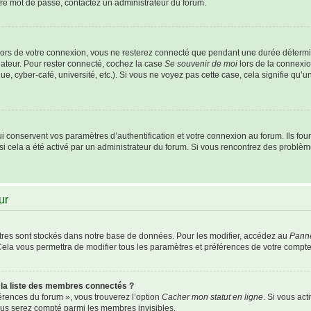
otre mot de passe, contactez un administrateur du forum.
ors de votre connexion, vous ne resterez connecté que pendant une durée détermi
nateur. Pour rester connecté, cochez la case
Se souvenir de moi
lors de la connexio
e, cyber-café, université, etc.). Si vous ne voyez pas cette case, cela signifie qu’
conservent vos paramètres d’authentification et votre connexion au forum. Ils fourn
 si cela a été activé par un administrateur du forum. Si vous rencontrez des probl
ur
res sont stockés dans notre base de données. Pour les modifier, accédez au
Panne
Cela vous permettra de modifier tous les paramètres et préférences de votre compte
a liste des membres connectés ?
férences du forum », vous trouverez l’option
Cacher mon statut en ligne
. Si vous act
us serez compté parmi les membres invisibles.