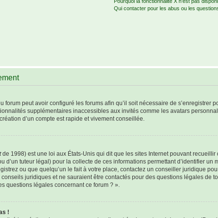
Pourquoi la fonctionnalité X n’est pas disponi
Qui contacter pour les abus ou les question
rement
u forum peut avoir configuré les forums afin qu’il soit nécessaire de s’enregistrer 
tionnalités supplémentaires inaccessibles aux invités comme les avatars personnali
création d’un compte est rapide et vivement conseillée.
t
de 1998) est une loi aux États-Unis qui dit que les sites Internet pouvant recueill
u d’un tuteur légal) pour la collecte de ces informations permettant d’identifier un
istrez ou que quelqu’un le fait à votre place, contactez un conseiller juridique po
 conseils juridiques et ne sauraient être contactés pour des questions légales de t
les questions légales concernant ce forum ? ».
as !