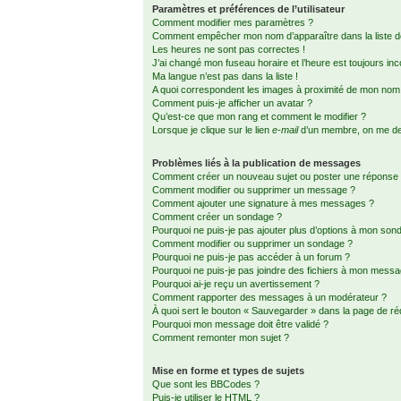
Paramètres et préférences de l’utilisateur
Comment modifier mes paramètres ?
Comment empêcher mon nom d’apparaître dans la liste
Les heures ne sont pas correctes !
J’ai changé mon fuseau horaire et l’heure est toujours inc
Ma langue n’est pas dans la liste !
A quoi correspondent les images à proximité de mon nom d
Comment puis-je afficher un avatar ?
Qu’est-ce que mon rang et comment le modifier ?
Lorsque je clique sur le lien
e-mail
d’un membre, on me d
Problèmes liés à la publication de messages
Comment créer un nouveau sujet ou poster une réponse
Comment modifier ou supprimer un message ?
Comment ajouter une signature à mes messages ?
Comment créer un sondage ?
Pourquoi ne puis-je pas ajouter plus d’options à mon son
Comment modifier ou supprimer un sondage ?
Pourquoi ne puis-je pas accéder à un forum ?
Pourquoi ne puis-je pas joindre des fichiers à mon mess
Pourquoi ai-je reçu un avertissement ?
Comment rapporter des messages à un modérateur ?
À quoi sert le bouton « Sauvegarder » dans la page de r
Pourquoi mon message doit être validé ?
Comment remonter mon sujet ?
Mise en forme et types de sujets
Que sont les BBCodes ?
Puis-je utiliser le HTML ?