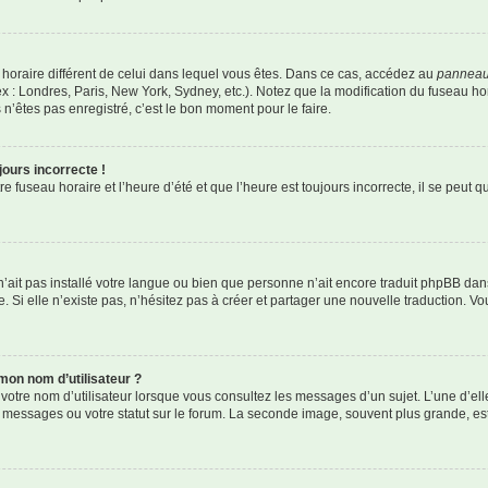
au horaire différent de celui dans lequel vous êtes. Dans ce cas, accédez au
panneau 
x : Londres, Paris, New York, Sydney, etc.). Notez que la modification du fuseau h
’êtes pas enregistré, c’est le bon moment pour le faire.
jours incorrecte !
 fuseau horaire et l’heure d’été et que l’heure est toujours incorrecte, il se peut q
r n’ait pas installé votre langue ou bien que personne n’ait encore traduit phpBB 
. Si elle n’existe pas, n’hésitez pas à créer et partager une nouvelle traduction. Vou
mon nom d’utilisateur ?
votre nom d’utilisateur lorsque vous consultez les messages d’un sujet. L’une d’el
 messages ou votre statut sur le forum. La seconde image, souvent plus grande, e