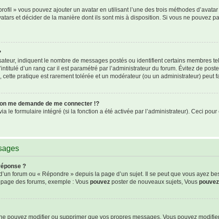
rofil » vous pouvez ajouter un avatar en utilisant l’une des trois méthodes d’avatar 
atars et décider de la manière dont ils sont mis à disposition. Si vous ne pouvez pa
?
isateur, indiquent le nombre de messages postés ou identifient certains membres te
intitulé d’un rang car il est paramétré par l’administrateur du forum. Évitez de pos
s, cette pratique est rarement tolérée et un modérateur (ou un administrateur) peut
on me demande de me connecter !?
le formulaire intégré (si la fonction a été activée par l’administrateur). Ceci pour 
ssages
réponse ?
’un forum ou « Répondre » depuis la page d’un sujet. Il se peut que vous ayez be
de page des forums, exemple : Vous
pouvez
poster de nouveaux sujets, Vous
pouvez
s ne pouvez modifier ou supprimer que vos propres messages. Vous pouvez modifie