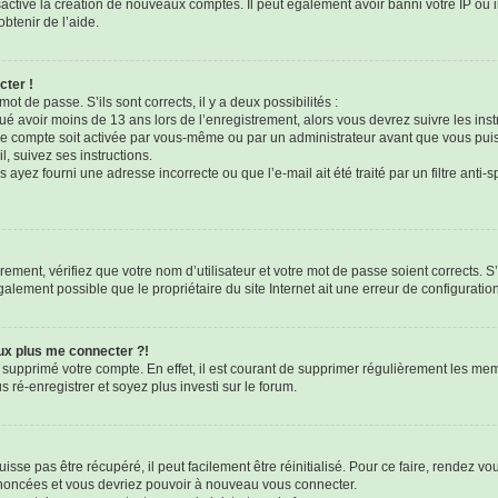
sactivé la création de nouveaux comptes. Il peut également avoir banni votre IP ou i
btenir de l’aide.
cter !
mot de passe. S’ils sont corrects, il y a deux possibilités :
qué avoir moins de 13 ans lors de l’enregistrement, alors vous devrez suivre les ins
e compte soit activée par vous-même ou par un administrateur avant que vous puis
l, suivez ses instructions.
 ayez fourni une adresse incorrecte ou que l’e-mail ait été traité par un filtre anti-
ement, vérifiez que votre nom d’utilisateur et votre mot de passe soient corrects. S’
galement possible que le propriétaire du site Internet ait une erreur de configuration 
eux plus me connecter ?!
u supprimé votre compte. En effet, il est courant de supprimer régulièrement les mem
 ré-enregistrer et soyez plus investi sur le forum.
sse pas être récupéré, il peut facilement être réinitialisé. Pour ce faire, rendez v
 énoncées et vous devriez pouvoir à nouveau vous connecter.