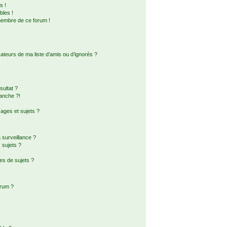
s !
bles !
membre de ce forum !
ateurs de ma liste d’amis ou d’ignorés ?
ultat ?
anche ?!
ges et sujets ?
a surveillance ?
 sujets ?
es de sujets ?
orum ?