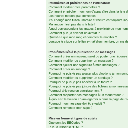
Paramètres et préférences de l’utilisateur
Comment modifier mes paramètres ?
Comment empêcher mon nom d’apparaître dans la liste
Les heures ne sont pas correctes !
J’ai changé mon fuseau horaire et l’heure est toujours inc
Ma langue n’est pas dans la liste !
A quoi correspondent les images à proximité de mon nom d
Comment puis-je afficher un avatar ?
Qu’est-ce que mon rang et comment le modifier ?
Lorsque je clique sur le lien
e-mail
d’un membre, on me d
Problèmes liés à la publication de messages
Comment créer un nouveau sujet ou poster une réponse
Comment modifier ou supprimer un message ?
Comment ajouter une signature à mes messages ?
Comment créer un sondage ?
Pourquoi ne puis-je pas ajouter plus d’options à mon son
Comment modifier ou supprimer un sondage ?
Pourquoi ne puis-je pas accéder à un forum ?
Pourquoi ne puis-je pas joindre des fichiers à mon mess
Pourquoi ai-je reçu un avertissement ?
Comment rapporter des messages à un modérateur ?
À quoi sert le bouton « Sauvegarder » dans la page de r
Pourquoi mon message doit être validé ?
Comment remonter mon sujet ?
Mise en forme et types de sujets
Que sont les BBCodes ?
Puis-je utiliser le HTML ?