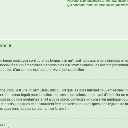
Pourquoi la fonctionnalité X n’est pas disponi
Qui contacter pour les abus ou les question
rement
u forum peut avoir configuré les forums afin qu’il soit nécessaire de s’enregistrer 
tionnalités supplémentaires inaccessibles aux invités comme les avatars personnali
création d’un compte est rapide et vivement conseillée.
t
de 1998) est une loi aux États-Unis qui dit que les sites Internet pouvant recueill
u d’un tuteur légal) pour la collecte de ces informations permettant d’identifier un
istrez ou que quelqu’un le fait à votre place, contactez un conseiller juridique po
 conseils juridiques et ne sauraient être contactés pour des questions légales de t
les questions légales concernant ce forum ? ».
as !