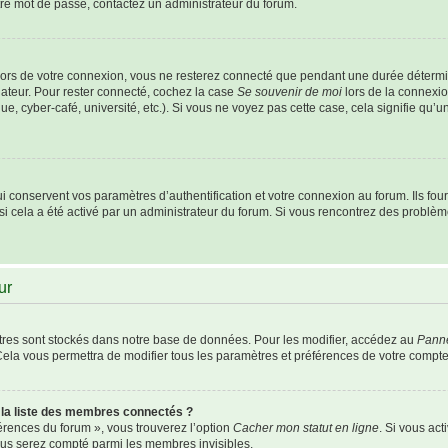
otre mot de passe, contactez un administrateur du forum.
ors de votre connexion, vous ne resterez connecté que pendant une durée détermi
nateur. Pour rester connecté, cochez la case
Se souvenir de moi
lors de la connexio
e, cyber-café, université, etc.). Si vous ne voyez pas cette case, cela signifie qu’
conservent vos paramètres d’authentification et votre connexion au forum. Ils fourn
 si cela a été activé par un administrateur du forum. Si vous rencontrez des probl
ur
res sont stockés dans notre base de données. Pour les modifier, accédez au
Panne
Cela vous permettra de modifier tous les paramètres et préférences de votre compte
a liste des membres connectés ?
férences du forum », vous trouverez l’option
Cacher mon statut en ligne
. Si vous act
us serez compté parmi les membres invisibles.