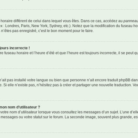
au horaire différent de celui dans lequel vous êtes. Dans ce cas, accédez au
panneau 
x : Londres, Paris, New York, Sydney, etc.). Notez que la modification du fuseau h
’êtes pas enregistré, c’est le bon moment pour le faire.
jours incorrecte !
 fuseau horaire et l’heure d’été et que l’heure est toujours incorrecte, il se peut q
r n’ait pas installé votre langue ou bien que personne n’ait encore traduit phpBB 
. Si elle n’existe pas, n’hésitez pas à créer et partager une nouvelle traduction. Vou
mon nom d’utilisateur ?
votre nom d’utilisateur lorsque vous consultez les messages d’un sujet. L’une d’el
 messages ou votre statut sur le forum. La seconde image, souvent plus grande, e