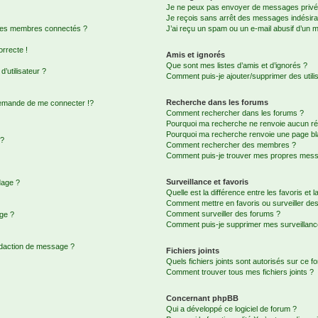
Je ne peux pas envoyer de messages privé
Je reçois sans arrêt des messages indésira
 des membres connectés ?
J’ai reçu un spam ou un e-mail abusif d’un 
orrecte !
Amis et ignorés
Que sont mes listes d’amis et d’ignorés ?
’utilisateur ?
Comment puis-je ajouter/supprimer des utilis
Recherche dans les forums
emande de me connecter !?
Comment rechercher dans les forums ?
Pourquoi ma recherche ne renvoie aucun rés
Pourquoi ma recherche renvoie une page bl
 ?
Comment rechercher des membres ?
Comment puis-je trouver mes propres messa
Surveillance et favoris
dage ?
Quelle est la différence entre les favoris et l
Comment mettre en favoris ou surveiller des
Comment surveiller des forums ?
age ?
Comment puis-je supprimer mes surveillanc
édaction de message ?
Fichiers joints
Quels fichiers joints sont autorisés sur ce f
Comment trouver tous mes fichiers joints ?
Concernant phpBB
Qui a développé ce logiciel de forum ?